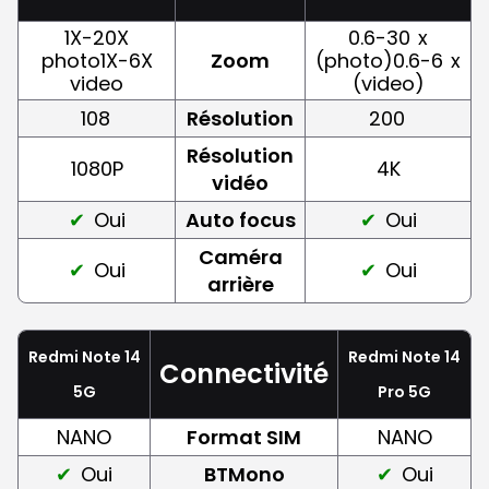
1X-20X
0.6-30
x
photo1X-6X
Zoom
(photo)0.6-6
x
video
(video)
108
Résolution
200
Résolution
1080P
4K
vidéo
Oui
Auto focus
Oui
Caméra
Oui
Oui
arrière
Redmi Note 14
Redmi Note 14
Connectivité
5G
Pro 5G
NANO
Format SIM
NANO
Oui
BTMono
Oui