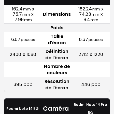
162.4
x
162.24
x
mm
mm
75.7
x
Dimensions
74.23
x
mm
mm
7.99
8.4
mm
mm
Poids
Taille
6.67
6.67
pouces
pouces
d'écran
Définition
2400
x 1080
2712
x 1220
de l'écran
Nombre de
couleurs
Résolution
395 ppp
446 ppp
de l'écran
Redmi Note 14 Pro
Caméra
Redmi Note 14 5G
5G