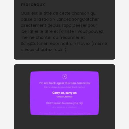
morceaux
Quel est le titre de cette chanson qui
passe à la radio ? Lancez SongCatcher
directement depuis l'app Deezer pour
identifier le titre et l'artiste ! Vous pouvez
même chanter ou fredonner et
SongCatcher reconnaîtra. Essayez (même
si vous chantez faux !).