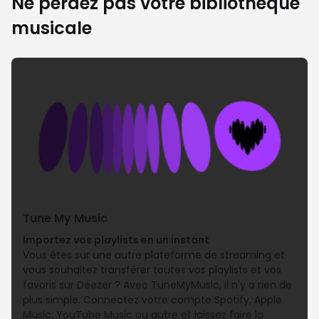
Ne perdez pas votre bibliothèque
musicale
Tune My Music
Importez vos playlists en un instant
Vous êtes sur une autre plateforme de streaming et
vous souhaitez transférer toutes vos playlists et vos
favoris sur Deezer ? Avec TuneMyMusic, il n'y a rien de
plus simple. Connectez votre compte Spotify, Apple
Music, YouTube Music ou autre et laissez faire la