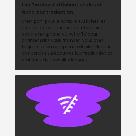
Les Paroles s'affichent en direct
avec leur traduction
C'est parti pour le karaoké ! Affichez les
paroles de vos morceaux préférés sur
votre smartphone ou votre TV pour
chanter sans vous tromper. Vous avez
toujours voulu comprendre la signification
des paroles ? Découvrez leur traduction et
pratiquez de nouvelles langues.