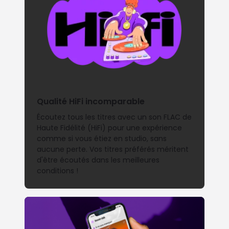
Qualité HiFi incomparable
Écoutez tous les titres avec un son FLAC de
Haute Fidélité (HiFi) pour une expérience
comme si vous étiez en studio, sans
aucune perte. Vos titres préférés méritent
d'être écoutés dans les meilleures
conditions !