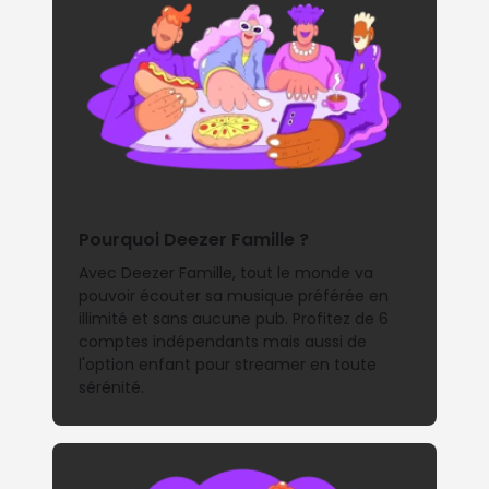
Pourquoi Deezer Famille ?
Avec Deezer Famille, tout le monde va
pouvoir écouter sa musique préférée en
illimité et sans aucune pub. Profitez de 6
comptes indépendants mais aussi de
l'option enfant pour streamer en toute
sérénité.