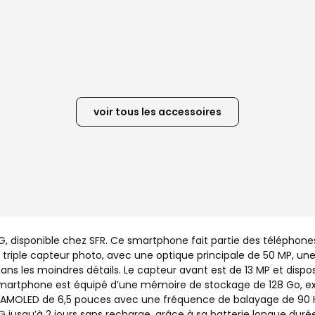
voir tous les accessoires
 disponible chez SFR. Ce smartphone fait partie des téléphones
n triple capteur photo, avec une optique principale de 50 MP, un
ans les moindres détails. Le capteur avant est de 13 MP et dispos
artphone est équipé d’une mémoire de stockage de 128 Go, exten
er AMOLED de 6,5 pouces avec une fréquence de balayage de 90 H
5G jusqu’à 2 jours sans recharge, grâce à sa batterie longue dur