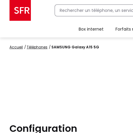
Box internet
Forfaits
Client Box SFR, ajouter une offre Maison Sécurisée
Accueil
Téléphones
SAMSUNG Galaxy A15 5G
Configuration