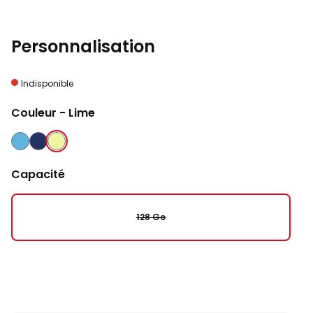
Personnalisation
Indisponible
Couleur
- Lime
BLEU
BLEU NUIT
LIME
Capacité
128 Go