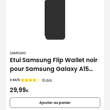
SAMSUNG
Etui Samsung Flip Wallet noir
pour Samsung Galaxy A15
4G/5G
Note
16 avis
3.93/5
de
29,99
€
Ajouter au panier