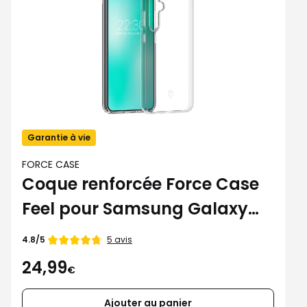
Garantie à vie
FORCE CASE
Coque renforcée Force Case
Feel pour Samsung Galaxy
A15 4G/5G
Note
5 avis
4.8/5
de
24,99
€
Ajouter au panier