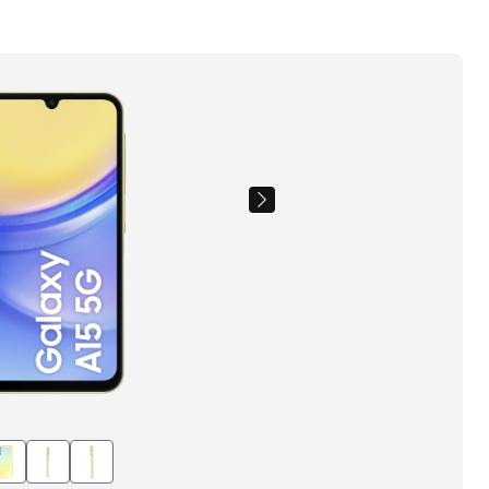
Images
du
produit