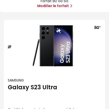
Forfait 80 Go 5G
5G
Illimité
Modifier le forfait
5G+
Noir
SAMSUNG
Galaxy S23 Ultra