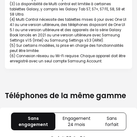
(3) La disponibilité de Multi control est limitée à certaines
tablettes Galaxy, y compris les Galaxy Tab S7, S7+, S7 FE, S8, S8 et
S8 Ultra.
(4) Multi Control nécessite des tablettes mises à jour avec One UI
4.1 ou une version ultérieure, des téléphones disposant de One UI
5.1 ou une version ultérieure et des appareils de la série Galaxy
Book lancés en 2021 ou une version ultérieure avec Samsung
Settings v1.5 (Intel) ou Samsung Settings v3.3 (ARM).
(5) Sur certains modèles, la prise en charge des fonctionnalités
peut être limitée.
(6) Connexion réseau ou Wi-Fi requise. Chaque appareil doit être
enregistré avec un seul compte Samsung Account.
Téléphones de la même gamme
Sans
Engagement
Sans
engagement
avec
24 mois
avec
forfait
avec
80
Offre
Sans
Go
spéciale
forfait