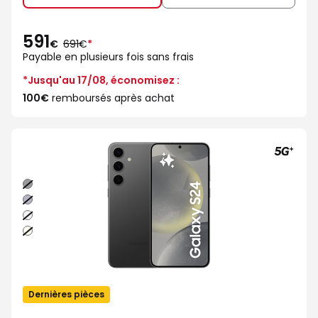
591
au
€
691€
*
lieu
Payable en plusieurs fois sans frais
de
*Jusqu'au 17/08, économisez :
100€
remboursés après achat
Noir
Indigo
Argent
Creme
Dernières pièces