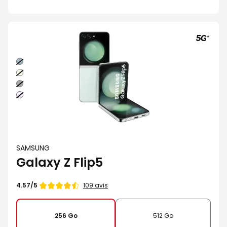
Vert
Creme
Graphite
Lavande
SAMSUNG
Galaxy Z Flip5
Note
109 avis
4.57/5
de
256 Go
512 Go