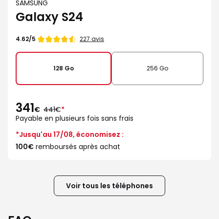
SAMSUNG
Galaxy S24
Note
227 avis
4.62/5
de
128 Go
256 Go
341
au
€
441€
*
lieu
Payable en plusieurs fois sans frais
de
*Jusqu'au 17/08, économisez :
100€
remboursés après achat
Voir tous les téléphones