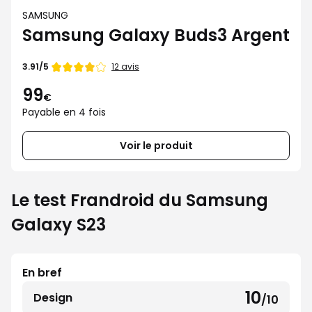
SAMSUNG
Samsung Galaxy Buds3 Argent
Note
12 avis
3.91/5
de
99
€
Payable en 4 fois
Voir le produit
Le test Frandroid du Samsung
Galaxy S23
En bref
10
Design
/10
10