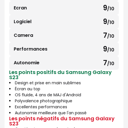
sur
9
Ecran
/10
9
10
sur
9
Logiciel
/10
9
10
sur
7
Camera
/10
7
10
sur
9
Performances
/10
9
10
sur
7
Autonomie
/10
7
10
Les points positifs du Samsung Galaxy
sur
S23
10
Design et prise en main sublimes
Écran au top
OS fluide, 4 ans de MAJ d'Android
Polyvalence photographique
Excellentes performances
Autonomie meilleure que l'an passé
Les points négatifs du Samsung Galaxy
S23