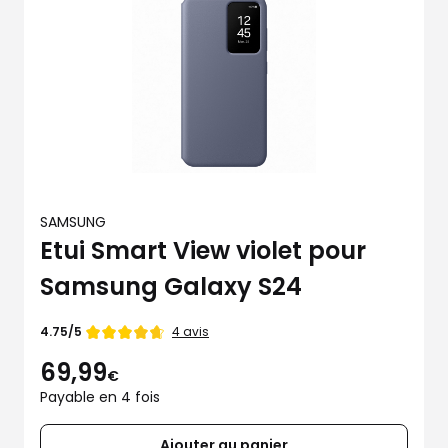
SAMSUNG
Etui Smart View violet pour
Samsung Galaxy S24
Note
4 avis
4.75/5
de
69,99
€
Payable en 4 fois
Ajouter au panier