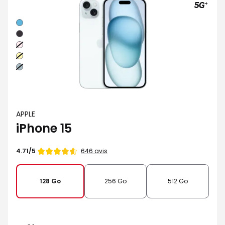
Bleu
Noir
Rose
Jaune
Vert
APPLE
iPhone 15
Note
646 avis
4.71/5
de
128 Go
256 Go
512 Go