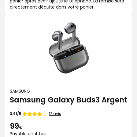
panier après avoir ajouté le téléphone. La remise sera
directement déduite dans votre panier.
SAMSUNG
Samsung Galaxy Buds3 Argent
Note
12 avis
3.91/5
de
99
€
Payable en 4 fois