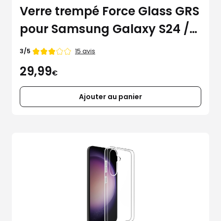
Verre trempé Force Glass GRS
pour Samsung Galaxy S24 /
S25
Note
15 avis
3/5
de
29,99
€
Ajouter au panier