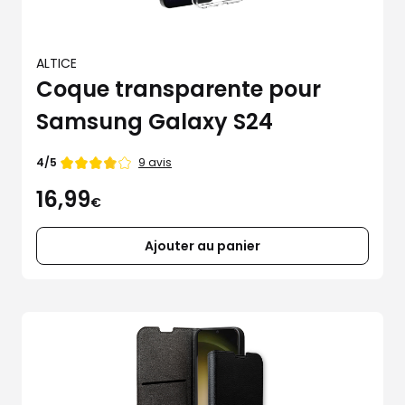
ALTICE
Coque transparente pour
Samsung Galaxy S24
Note
9 avis
4/5
de
16,99
€
Ajouter au panier