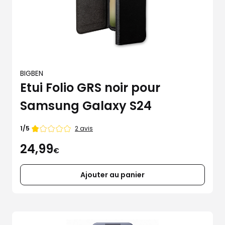
BIGBEN
Etui Folio GRS noir pour
Samsung Galaxy S24
Note
2 avis
1/5
de
24,99
€
Ajouter au panier