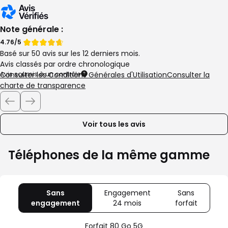
Note générale :
Note
Note
4.76/5
Basé sur 50 avis sur les 12 derniers mois.
de
de
Avis classés par ordre chronologique
Avis soumis à un contrôle
Consulter les Conditions Générales d'Utilisation
Consulter la
charte de transparence
Voir tous les avis
Téléphones de la même gamme
Sans
Engagement
Sans
engagement
avec
24 mois
avec
forfait
avec
80
Offre
Sans
Go
spéciale
forfait
Forfait 80 Go 5G