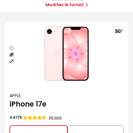
5G
Illimité
Modifier le forfait
5G+
Rose
Noir
Blanc
APPLE
iPhone 17e
Note
34 avis
4.67/5
de