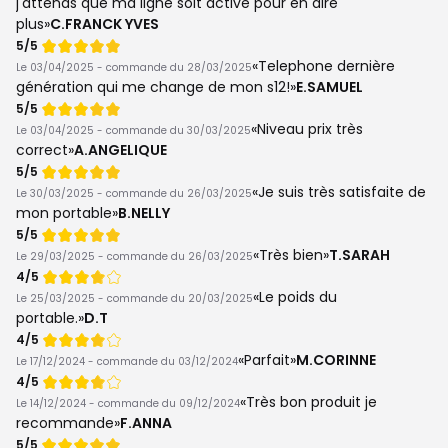
j'attends que ma ligne soit activé pour en dire
plus
C.FRANCK YVES
Note
5/5
de
Telephone dernière
Le 03/04/2025 - commande du 28/03/2025
génération qui me change de mon s12!
E.SAMUEL
Note
5/5
de
Niveau prix très
Le 03/04/2025 - commande du 30/03/2025
correct
A.ANGELIQUE
Note
5/5
de
Je suis très satisfaite de
Le 30/03/2025 - commande du 26/03/2025
mon portable
B.NELLY
Note
5/5
de
Très bien
T.SARAH
Le 29/03/2025 - commande du 26/03/2025
Note
4/5
de
Le poids du
Le 25/03/2025 - commande du 20/03/2025
portable.
D.T
Note
4/5
de
Parfait
M.CORINNE
Le 17/12/2024 - commande du 03/12/2024
Note
4/5
de
Très bon produit je
Le 14/12/2024 - commande du 09/12/2024
recommande
F.ANNA
Note
5/5