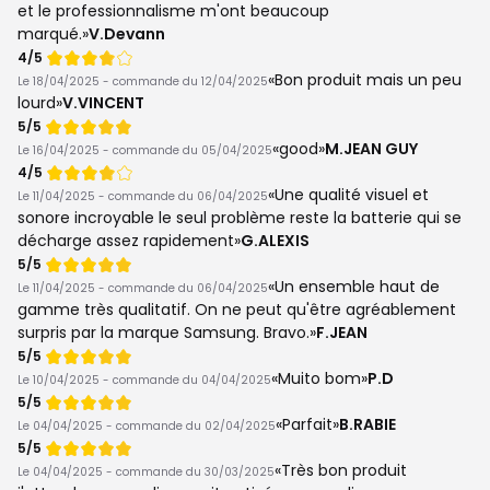
et le professionnalisme m'ont beaucoup
marqué.
V.Devann
Note
4/5
de
Bon produit mais un peu
Le 18/04/2025 - commande du 12/04/2025
lourd
V.VINCENT
Note
5/5
de
good
M.JEAN GUY
Le 16/04/2025 - commande du 05/04/2025
Note
4/5
de
Une qualité visuel et
Le 11/04/2025 - commande du 06/04/2025
sonore incroyable le seul problème reste la batterie qui se
décharge assez rapidement
G.ALEXIS
Note
5/5
de
Un ensemble haut de
Le 11/04/2025 - commande du 06/04/2025
gamme très qualitatif. On ne peut qu'être agréablement
surpris par la marque Samsung. Bravo.
F.JEAN
Note
5/5
de
Muito bom
P.D
Le 10/04/2025 - commande du 04/04/2025
Note
5/5
de
Parfait
B.RABIE
Le 04/04/2025 - commande du 02/04/2025
Note
5/5
de
Très bon produit
Le 04/04/2025 - commande du 30/03/2025