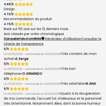
Note
4.68/5
de
Design
Note
4.73/5
de
Recommandation du produit
Note
4.73/5
de
Basé sur
50 avis
sur les 12 derniers mois.
Avis classés par ordre chronologique
Avis soumis à un contrôle
Consulter les Conditions Générales d'Utilisation
Consulter la
charte de transparence
Note
5/5
de
Très content de mon
Le 02/05/2025 - commande du 27/04/2025
achat
A.Serge
Note
5/5
de
Très bon
Le 28/04/2025 - commande du 26/04/2025
téléphone
O.ARMINDO
Note
5/5
de
Très satisfaite
N.ANA
Le 27/04/2025 - commande du 20/04/2025
Note
5/5
de
Quant à la récupération
Le 20/04/2025 - commande du 16/04/2025
de ma commande, l'accueil fut chaleureux et le personnel
très attentionné. Notamment Alexi, dont la bonne humeur