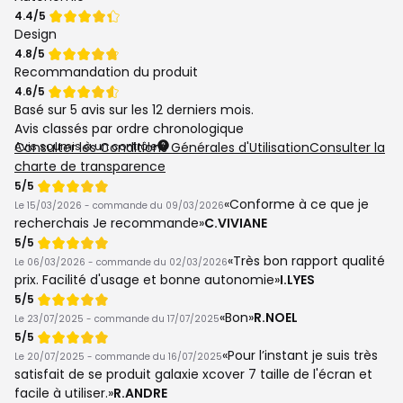
Note
4.4/5
de
Design
Note
4.8/5
de
Recommandation du produit
Note
4.6/5
de
Basé sur
5 avis
sur les 12 derniers mois.
Avis classés par ordre chronologique
Avis soumis à un contrôle
Consulter les Conditions Générales d'Utilisation
Consulter la
charte de transparence
Note
5/5
de
Conforme à ce que je
Le 15/03/2026 - commande du 09/03/2026
recherchais Je recommande
C.VIVIANE
Note
5/5
de
Très bon rapport qualité
Le 06/03/2026 - commande du 02/03/2026
prix. Facilité d'usage et bonne autonomie
I.LYES
Note
5/5
de
Bon
R.NOEL
Le 23/07/2025 - commande du 17/07/2025
Note
5/5
de
Pour l’instant je suis très
Le 20/07/2025 - commande du 16/07/2025
satisfait de se produit galaxie xcover 7 taille de l'écran et
facile à utiliser.
R.ANDRE