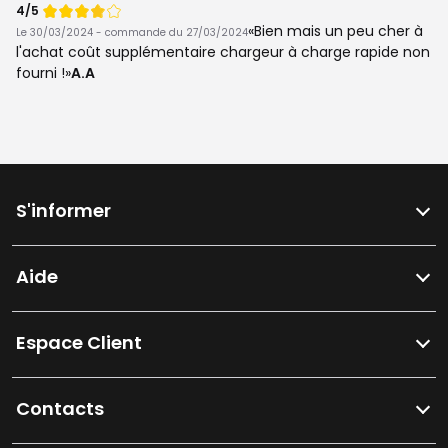
Note
4/5
de
Bien mais un peu cher à
Le 30/03/2024 - commande du 27/03/2024
l'achat coût supplémentaire chargeur à charge rapide non
fourni !
A.A
S'informer
Aide
Espace Client
Contacts