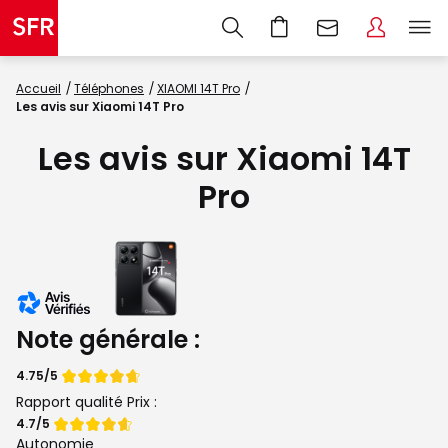
Accueil
Téléphones
XIAOMI 14T Pro
Les avis sur Xiaomi 14T Pro
Les avis sur Xiaomi 14T
Pro
Note générale :
Note
4.75/5
de
Rapport qualité Prix :
Note
4.7/5
de
Autonomie