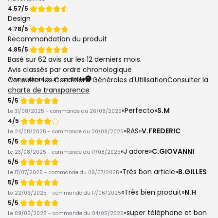
Note
4.57/5
de
Design
Note
4.78/5
de
Recommandation du produit
Note
4.85/5
de
Basé sur
62 avis
sur les 12 derniers mois.
Avis classés par ordre chronologique
Avis soumis à un contrôle
Consulter les Conditions Générales d'Utilisation
Consulter la
charte de transparence
Note
5/5
de
Perfecto
S.M
Le 31/08/2025 - commande du 26/08/2025
Note
4/5
de
RAS
V.FREDERIC
Le 24/08/2025 - commande du 20/08/2025
Note
5/5
de
J adore
C.GIOVANNI
Le 23/08/2025 - commande du 17/08/2025
Note
5/5
de
Très bon article
B.GILLES
Le 17/07/2025 - commande du 09/07/2025
Note
5/5
de
Très bien produit
N.H
Le 22/06/2025 - commande du 17/06/2025
Note
5/5
de
super téléphone et bon
Le 09/05/2025 - commande du 04/05/2025