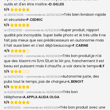
outils et d'en être maître.
D.GILLES
Note
5/5
de
Très bien livraison rapide
Le 28/02/2025 - commande du 23/02/2025
et sécurisée
P.CEDRIC
Note
5/5
de
Super produit, rapport
Le 17/02/2025 - commande du 12/02/2025
qualité prix incroyable. Super belle photo et IA très utile Il ne
fait pas mieux que ses prédécesseurs en autonomie mais
il fait aussi bien et c'est déjà beaucoup
F.CARINE
Note
4/5
de
Très bon produit,je n'ai
Le 07/02/2025 - commande du 01/02/2025
que des Xiaomi mi 11,mi 12t,et la 14t pro, franchement il est
beau est puissant mais il chauffe ,a voir dans le temps
B.F
Note
3/5
de
Autonomie juste, des
Le 03/02/2025 - commande du 30/01/2025
pubs tout le temps, pas de chargeur
L.BENOIT
Note
5/5
de
Très bon
Le 02/02/2025 - commande du 30/01/2025
téléphone
A.APPLA ALIDA OLGA
Note
5/5
de
Très bon produit avec une
Le 11/01/2025 - commande du 04/01/2025