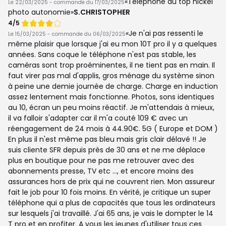
Téléphone au top nickel
Le 22/03/2025 - commande du 17/03/2025
photo autonomie
S.CHRISTOPHER
Note
4/5
de
Je n'ai pas ressenti le
Le 15/03/2025 - commande du 06/03/2025
même plaisir que lorsque j'ai eu mon 10T pro il y a quelques
années. Sans coque le téléphone n'est pas stable, les
caméras sont trop proéminentes, il ne tient pas en main. Il
faut virer pas mal d'applis, gros ménage du système sinon
à peine une demie journée de charge. Charge en induction
assez lentement mais fonctionne. Photos, sons identiques
au 10, écran un peu moins réactif. Je m'attendais à mieux,
il va falloir s'adapter car il m'a couté 109 € avec un
réengagement de 24 mois à 44.90€. 5G ( Europe et DOM )
En plus il n'est même pas bleu mais gris clair délavé !! Je
suis cliente SFR depuis près de 30 ans et ne me déplace
plus en boutique pour ne pas me retrouver avec des
abonnements presse, TV etc ..., et encore moins des
assurances hors de prix qui ne couvrent rien. Mon assureur
fait le job pour 10 fois moins. En vérité, je critique un super
téléphone qui a plus de capacités que tous les ordinateurs
sur lesquels j'ai travaillé. J'ai 65 ans, je vais le dompter le 14
T pro et en profiter. A vous les jeunes d'utiliser tous ces