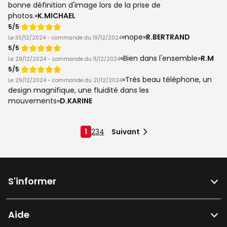
bonne définition d'image lors de la prise de
photos.
K.MICHAEL
Note
5/5
de
nope
R.BERTRAND
Le 30/12/2024 - commande du 19/12/2024
Note
5/5
de
Bien dans l'ensemble
R.M
Le 29/12/2024 - commande du 11/12/2024
Note
5/5
de
Très beau téléphone, un
Le 29/12/2024 - commande du 21/12/2024
design magnifique, une fluidité dans les
mouvements
D.KARINE
1
2
3
4
Suivant
S'informer
Aide