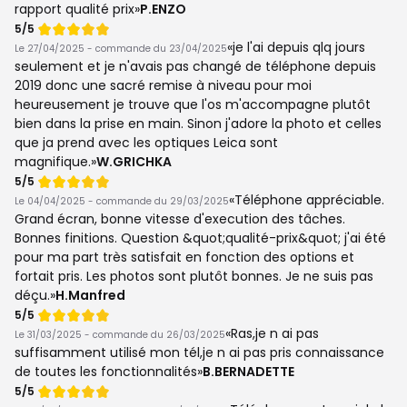
rapport qualité prix
P.ENZO
Note
5/5
de
je l'ai depuis qlq jours
Le 27/04/2025 - commande du 23/04/2025
seulement et je n'avais pas changé de téléphone depuis
2019 donc une sacré remise à niveau pour moi
heureusement je trouve que l'os m'accompagne plutôt
bien dans la prise en main. Sinon j'adore la photo et celles
que ja prend avec les optiques Leica sont
magnifique.
W.GRICHKA
Note
5/5
de
Téléphone appréciable.
Le 04/04/2025 - commande du 29/03/2025
Grand écran, bonne vitesse d'execution des tâches.
Bonnes finitions. Question &quot;qualité-prix&quot; j'ai été
pour ma part très satisfait en fonction des options et
fortait pris. Les photos sont plutôt bonnes. Je ne suis pas
déçu.
H.Manfred
Note
5/5
de
Ras,je n ai pas
Le 31/03/2025 - commande du 26/03/2025
suffisamment utilisé mon tél,je n ai pas pris connaissance
de toutes les fonctionnalités
B.BERNADETTE
Note
5/5
de