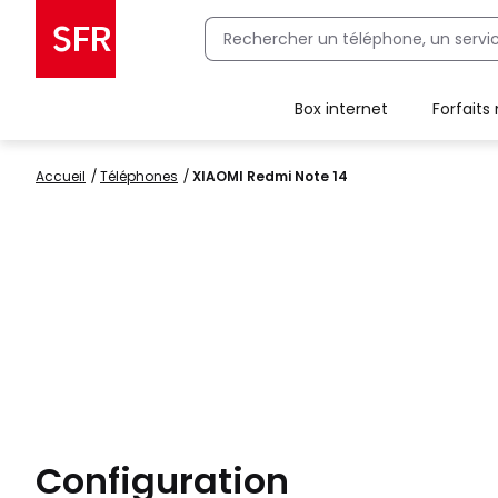
Box internet
Forfaits
Client Box SFR, ajouter une offre Maison Sécurisée
Accueil
Téléphones
XIAOMI Redmi Note 14
Configuration