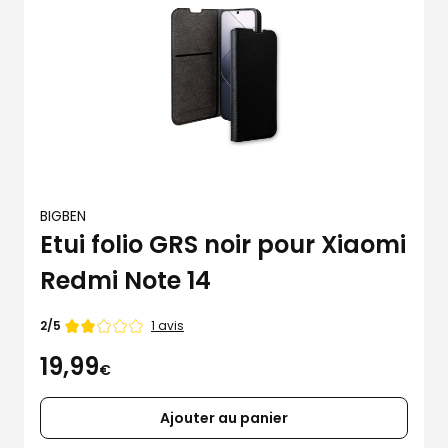
BIGBEN
Etui folio GRS noir pour Xiaomi
Redmi Note 14
Note
1 avis
2/5
de
19,99
€
Ajouter au panier