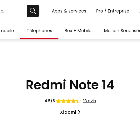
Apps & services
Pro / Entreprise
 mobile
Téléphones
Box + Mobile
Maison Sécurisé
Redmi Note 14
Note
18 avis
4.5/5
de
Xiaomi