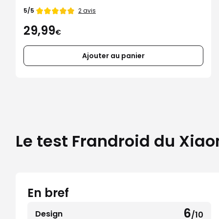
Note
2 avis
5/5
de
29,99
€
Ajouter au panier
Le test Frandroid du Xia
En bref
6
Design
/10