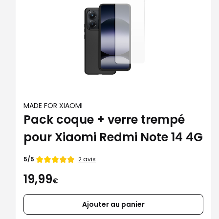
MADE FOR XIAOMI
Pack coque + verre trempé
pour Xiaomi Redmi Note 14 4G
Note
2 avis
5/5
de
19,99
€
Ajouter au panier