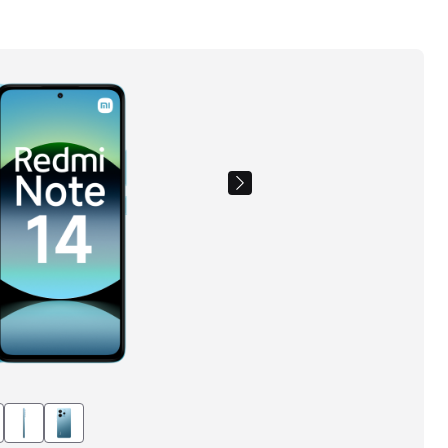
Images
du
produit