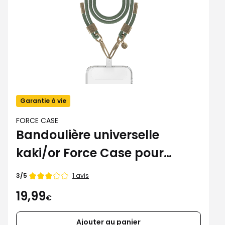
Garantie à vie
FORCE CASE
Bandoulière universelle
kaki/or Force Case pour
smartphone
Note
1 avis
3/5
de
19,99
€
Ajouter au panier