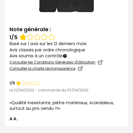
Note générale :
Note
1/5
de
Basé sur 1 avis sur les 12 derniers mois.
Avis classés par ordre chronologique
Avis soumis à un contrôle
Consulter les Conditions Générales d'Utilisation
Consulter la charte de transparence
1/5
Note
de
Le 12/04/2022 - commande du 07/04/2022
Qualité inexistante, piètre matériaux, scandaleux,
surtout au prix vendu !!!
A A.