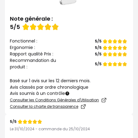
Note générale :
Note
5/5
de
Fonctionnel :
Note
5/5
de
Ergonomie :
Note
5/5
de
Rapport qualité Prix :
Note
5/5
de
Recommandation du
Note
5/5
produit :
de
Basé sur 1 avis sur les 12 derniers mois.
Avis classés par ordre chronologique
Avis soumis à un contrôle
Consulter les Conditions Générales d'Utilisation
Consulter la charte de transparence
5/5
Note
de
Le 31/10/2024 - commande du 25/10/2024