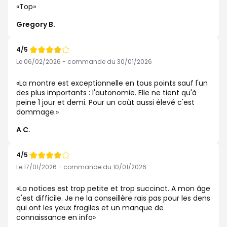
Top
Gregory B.
4/5
Note
de
Le 06/02/2026 - commande du 30/01/2026
La montre est exceptionnelle en tous points sauf l'un
des plus importants : l'autonomie. Elle ne tient qu'à
peine 1 jour et demi. Pour un coût aussi élevé c'est
dommage.
A C.
4/5
Note
de
Le 17/01/2026 - commande du 10/01/2026
La notices est trop petite et trop succinct. A mon âge
c'est difficile. Je ne la conseillère rais pas pour les dens
qui ont les yeux fragiles et un manque de
connaissance en info