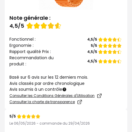
Note générale :
Note
4,5/5
de
Fonctionnel :
Note
4,5/5
de
Ergonomie :
Note
5/5
de
Rapport qualité Prix :
Note
4,5/5
de
Recommandation du
Note
4,5/5
produit :
de
Basé sur 6 avis sur les 12 derniers mois.
Avis classés par ordre chronologique
Avis soumis à un contrôle
Consulter les Conditions Générales d'Utilisation
Consulter la charte de transparence
5/5
Note
de
Le 06/05/2026 - commande du 29/04/2026