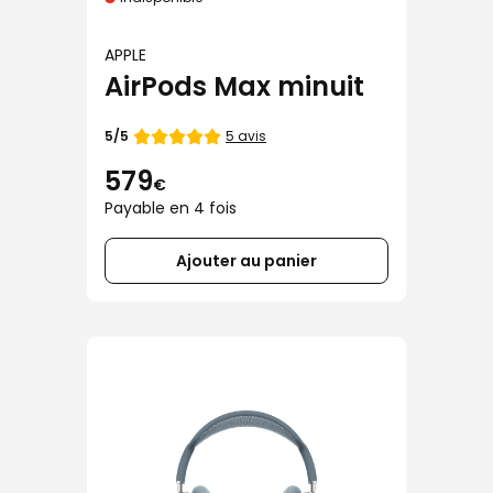
APPLE
AirPods Max minuit
Note
5 avis
5/5
de
579
€
Payable en 4 fois
Ajouter au panier