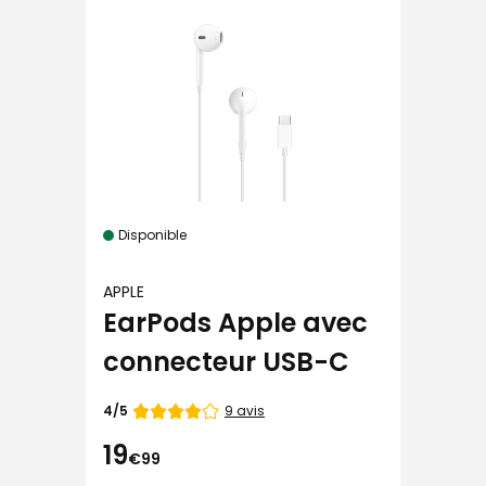
Disponible
APPLE
EarPods Apple avec
connecteur USB-C
Note
9 avis
4/5
de
19
€99