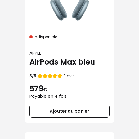
Indisponible
APPLE
AirPods Max bleu
Note
3 avis
5/5
de
579
€
Payable en 4 fois
Ajouter au panier