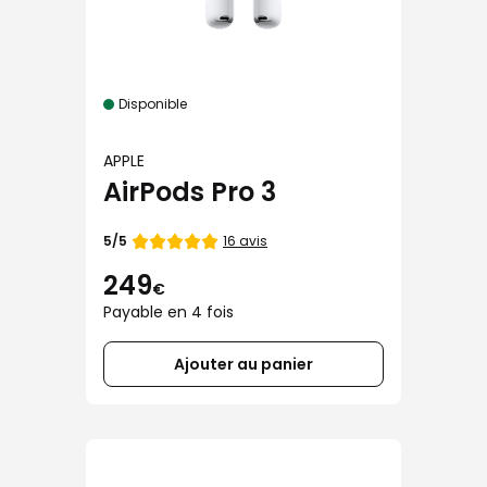
Disponible
APPLE
AirPods Pro 3
Note
16 avis
5/5
de
249
€
Payable en 4 fois
Ajouter au panier