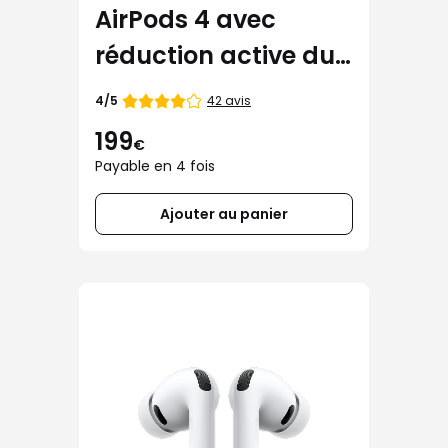
AirPods 4 avec
réduction active du
bruit
Note
42 avis
4/5
de
199
€
Payable en 4 fois
Ajouter au panier