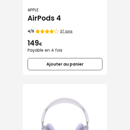
APPLE
AirPods 4
Note
37 avis
4/5
de
149
€
Payable en 4 fois
Ajouter au panier