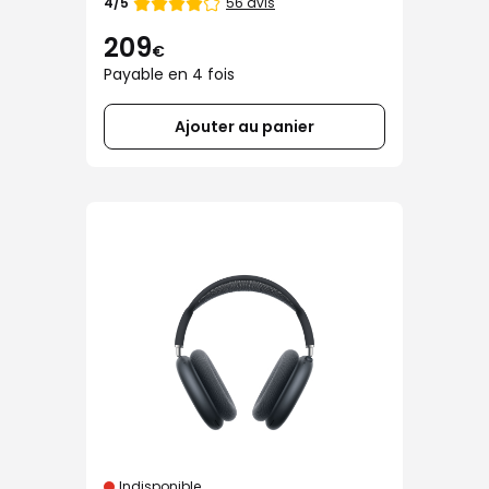
Note
56 avis
4/5
de
209
€
Payable en 4 fois
Ajouter au panier
Indisponible