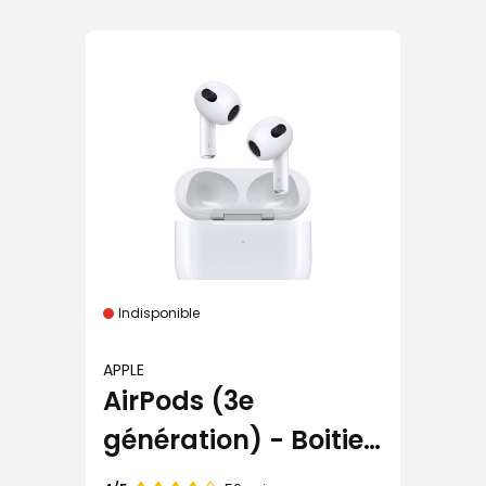
Indisponible
APPLE
AirPods (3e
génération) - Boitier
MagSafe