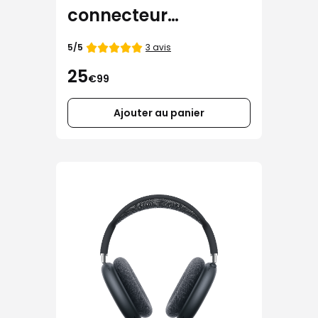
connecteur
Lightning Apple
Note
3 avis
5/5
de
25
€99
Ajouter au panier