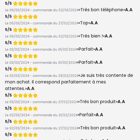
Note
5/5
de
Très bon téléphone
A.A
Le 06/03/2024 - commande du 02/03/2024
Note
5/5
de
Top
A.A
Le 05/03/2024 - commande du 27/02/2024
Note
5/5
de
Très bien !
A.A
Le 05/03/2024 - commande du 02/03/2024
Note
5/5
de
Parfait
A.A
Le 03/03/2024 - commande du 01/03/2024
Note
5/5
de
Parfait
A.A
Le 03/03/2024 - commande du 01/03/2024
Note
5/5
de
Je suis très contente de
Le 03/03/2024 - commande du 29/02/2024
mon achat. Il correspond parfaitement à mes
attentes.
A.A
Note
5/5
de
Très bon produit
A.A
Le 03/03/2024 - commande du 27/02/2024
Note
5/5
de
Parfait
A.A
Le 02/03/2024 - commande du 21/02/2024
Note
5/5
de
Très bon produit
A.A
Le 02/03/2024 - commande du 27/02/2024
Note
5/5
de