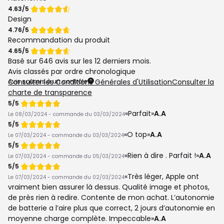
Note
4.63/5
de
Design
Note
4.76/5
de
Recommandation du produit
Note
4.65/5
de
Basé sur
646 avis
sur les 12 derniers mois.
Avis classés par ordre chronologique
Avis soumis à un contrôle
Consulter les Conditions Générales d'Utilisation
Consulter la
charte de transparence
Note
5/5
de
Parfait
A.A
Le 08/03/2024 - commande du 03/03/2024
Note
5/5
de
O top
A.A
Le 07/03/2024 - commande du 03/03/2024
Note
5/5
de
Rien à dire . Parfait !
A.A
Le 07/03/2024 - commande du 05/03/2024
Note
5/5
de
Très léger, Apple ont
Le 07/03/2024 - commande du 02/03/2024
vraiment bien assurer là dessus. Qualité image et photos,
de près rien à redire. Contente de mon achat. L’autonomie
de batterie a l’aire plus que correct, 2 jours d’autonomie en
moyenne charge complète. Impeccable
A.A