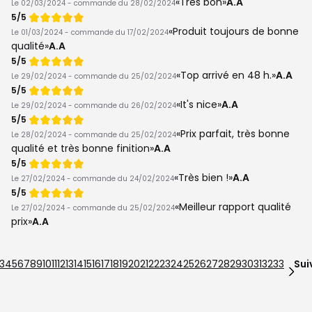
Très bon
A.A
Le 02/03/2024 - commande du 28/02/2024
Note
5/5
de
Produit toujours de bonne
Le 01/03/2024 - commande du 17/02/2024
qualité
A.A
Note
5/5
de
Top arrivé en 48 h.
A.A
Le 29/02/2024 - commande du 25/02/2024
Note
5/5
de
It's nice
A.A
Le 29/02/2024 - commande du 26/02/2024
Note
5/5
de
Prix parfait, très bonne
Le 28/02/2024 - commande du 25/02/2024
qualité et très bonne finition
A.A
Note
5/5
de
Très bien !
A.A
Le 27/02/2024 - commande du 24/02/2024
Note
5/5
de
Meilleur rapport qualité
Le 27/02/2024 - commande du 25/02/2024
prix
A.A
3
4
5
6
7
8
9
10
11
12
13
14
15
16
17
18
19
20
21
22
23
24
25
26
27
28
29
30
31
32
33
Sui