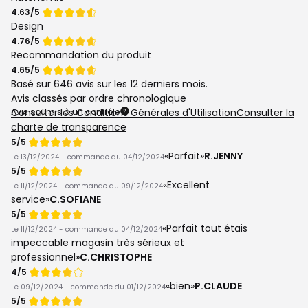
Note
4.63/5
de
Design
Note
4.76/5
de
Recommandation du produit
Note
4.65/5
de
Basé sur
646 avis
sur les 12 derniers mois.
Avis classés par ordre chronologique
Avis soumis à un contrôle
Consulter les Conditions Générales d'Utilisation
Consulter la
charte de transparence
Note
5/5
de
Parfait
R.JENNY
Le 13/12/2024 - commande du 04/12/2024
Note
5/5
de
Excellent
Le 11/12/2024 - commande du 09/12/2024
service
C.SOFIANE
Note
5/5
de
Parfait tout étais
Le 11/12/2024 - commande du 04/12/2024
impeccable magasin très sérieux et
professionnel
C.CHRISTOPHE
Note
4/5
de
bien
P.CLAUDE
Le 09/12/2024 - commande du 01/12/2024
Note
5/5