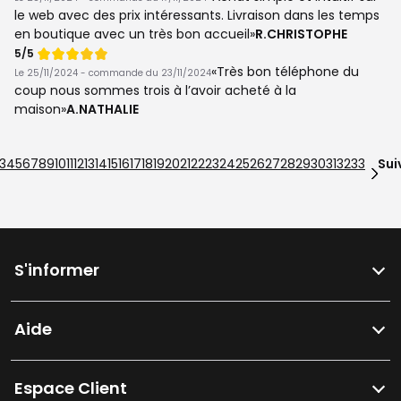
le web avec des prix intéressants. Livraison dans les temps
en boutique avec un très bon accueil
R.CHRISTOPHE
Note
5/5
de
Très bon téléphone du
Le 25/11/2024 - commande du 23/11/2024
coup nous sommes trois à l’avoir acheté à la
maison
A.NATHALIE
3
4
5
6
7
8
9
10
11
12
13
14
15
16
17
18
19
20
21
22
23
24
25
26
27
28
29
30
31
32
33
Sui
S'informer
Aide
Espace Client