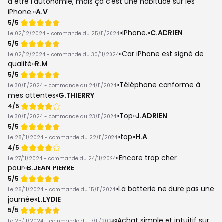
à être l’autonomie, mais ça c’est une habitude sur les
iPhone.
A.V
Note
5/5
de
iPhone.
C.ADRIEN
Le 02/12/2024 - commande du 25/11/2024
Note
5/5
de
Car iPhone est signé de
Le 02/12/2024 - commande du 30/11/2024
qualité
R.M
Note
5/5
de
Téléphone conforme à
Le 30/11/2024 - commande du 24/11/2024
mes attentes
G.THIERRY
Note
4/5
de
Top
J.ADRIEN
Le 30/11/2024 - commande du 23/11/2024
Note
5/5
de
top
H.A
Le 28/11/2024 - commande du 22/11/2024
Note
4/5
de
Encore trop cher
Le 27/11/2024 - commande du 24/11/2024
pour
B.JEAN PIERRE
Note
5/5
de
La batterie ne dure pas une
Le 26/11/2024 - commande du 15/11/2024
journée
L.LYDIE
Note
5/5
de
Achat simple et intuitif sur
Le 25/11/2024 - commande du 17/11/2024