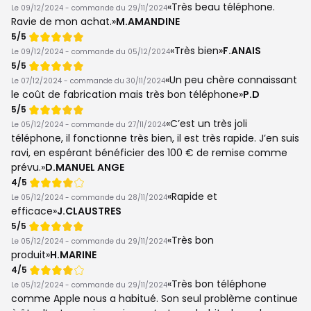
de
Très beau téléphone.
Le 09/12/2024 - commande du 29/11/2024
Ravie de mon achat.
M.AMANDINE
Note
5/5
de
Très bien
F.ANAIS
Le 09/12/2024 - commande du 05/12/2024
Note
5/5
de
Un peu chère connaissant
Le 07/12/2024 - commande du 30/11/2024
le coût de fabrication mais très bon téléphone
P.D
Note
5/5
de
C’est un très joli
Le 05/12/2024 - commande du 27/11/2024
téléphone, il fonctionne très bien, il est très rapide. J’en suis
ravi, en espérant bénéficier des 100 € de remise comme
prévu.
D.MANUEL ANGE
Note
4/5
de
Rapide et
Le 05/12/2024 - commande du 28/11/2024
efficace
J.CLAUSTRES
Note
5/5
de
Très bon
Le 05/12/2024 - commande du 29/11/2024
produit
H.MARINE
Note
4/5
de
Très bon téléphone
Le 05/12/2024 - commande du 29/11/2024
comme Apple nous a habitué. Son seul problème continue