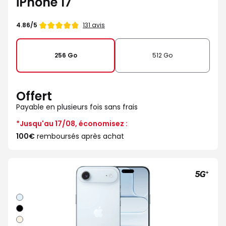
iPhone 17
Note
131 avis
4.86/5
de
256 Go
512 Go
Offert
Payable en plusieurs fois sans frais
*Jusqu'au 17/08, économisez :
100€
remboursés après achat
Bleu
ciel
Noir
sideral
Or
clair