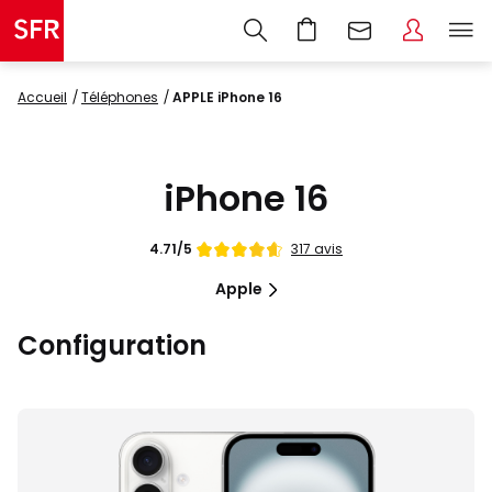
Accueil
Téléphones
APPLE iPhone 16
iPhone 16
Note
317 avis
4.71/5
de
Apple
Configuration
Images
du
produit