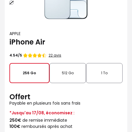
Blanc
nuage
APPLE
iPhone Air
Note
22 avis
4.54/5
de
256 Go
512 Go
1 To
Offert
Payable en plusieurs fois sans frais
*Jusqu'au 17/08, économisez :
250€
de remise immédiate
100€
remboursés après achat