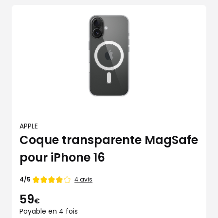
APPLE
Coque transparente MagSafe
pour iPhone 16
Note
4 avis
4/5
de
59
€
Payable en 4 fois