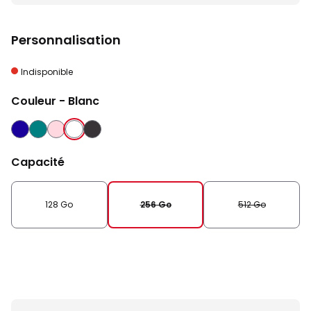
Personnalisation
Indisponible
Couleur
- Blanc
OUTREMER
SARCELLE
ROSE
BLANC
NOIR
Capacité
128 Go
256 Go
512 Go