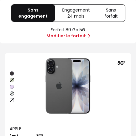
Sans
Engagement
Sans
engagement
avec
24 mois
avec
forfait
avec
80
Offre
Sans
Go
spéciale
forfait
Forfait 80 Go 5G
5G
Illimité
Modifier le forfait
5G+
Noir
Sauge
Lavande
Brume
Blanc
APPLE