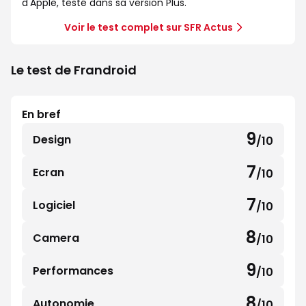
d'Apple, testé dans sa version Plus.
Voir le test complet sur SFR Actus
Le test de Frandroid
En bref
9
Design
/10
9
sur
7
Ecran
/10
7
10
sur
7
Logiciel
/10
7
10
sur
8
Camera
/10
8
10
sur
9
Performances
/10
9
10
sur
8
Autonomie
/10