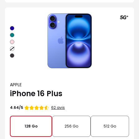
Outremer
Sarcelle
Rose
Blanc
Noir
APPLE
iPhone 16 Plus
Note
62 avis
4.64/5
de
128 Go
256 Go
512 Go