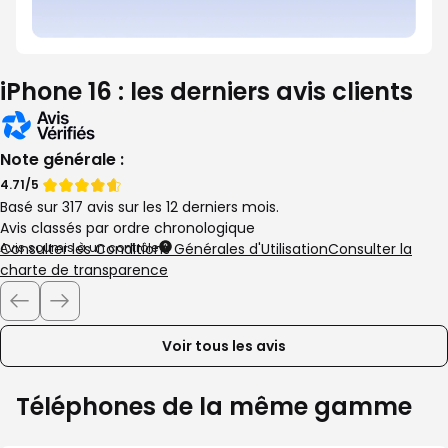
iPhone 16 : les derniers avis clients
Note générale :
Note
Note
4.71/5
Basé sur 317 avis sur les 12 derniers mois.
de
de
Avis classés par ordre chronologique
Avis soumis à un contrôle
Consulter les Conditions Générales d'Utilisation
Consulter la
charte de transparence
Voir tous les avis
Téléphones de la même gamme