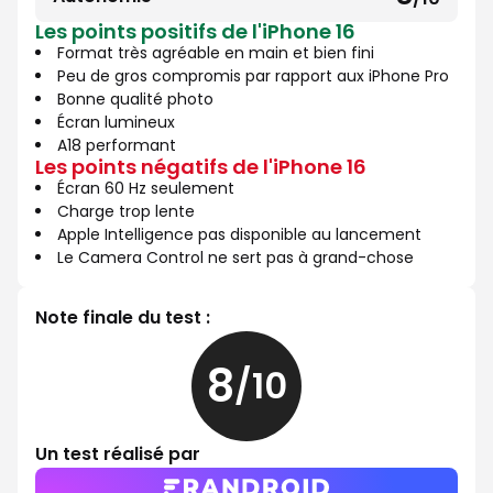
8
10
Les points positifs de l'iPhone 16
sur
Format très agréable en main et bien fini
10
Peu de gros compromis par rapport aux iPhone Pro
Bonne qualité photo
Écran lumineux
A18 performant
Les points négatifs de l'iPhone 16
Écran 60 Hz seulement
Charge trop lente
Apple Intelligence pas disponible au lancement
Le Camera Control ne sert pas à grand-chose
Note finale du test :
8
/10
8
sur
10
Un test réalisé par