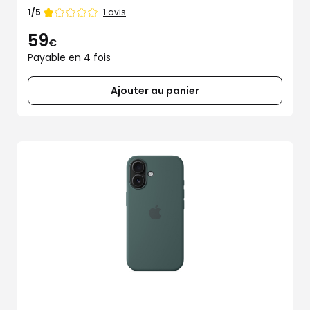
Note
1 avis
1/5
de
59
€
Payable en 4 fois
Ajouter au panier