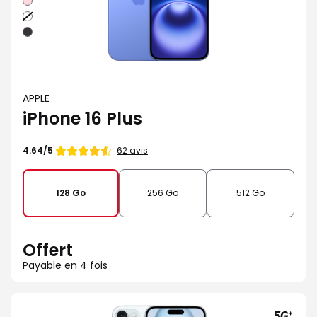
Blanc
Noir
APPLE
iPhone 16 Plus
Note
62 avis
4.64/5
de
128 Go
256 Go
512 Go
Offert
Payable en 4 fois