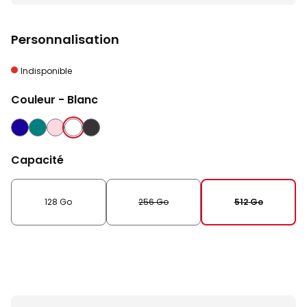
Personnalisation
Indisponible
Couleur
- Blanc
OUTREMER
SARCELLE
ROSE
BLANC
NOIR
Capacité
128 Go
256 Go
512 Go