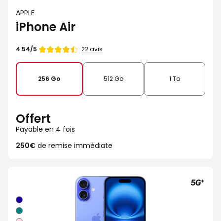
APPLE
iPhone Air
Note
22 avis
4.54/5
de
256 Go
512 Go
1 To
Offert
Payable en 4 fois
250€
de remise immédiate
Outremer
Sarcelle
Rose