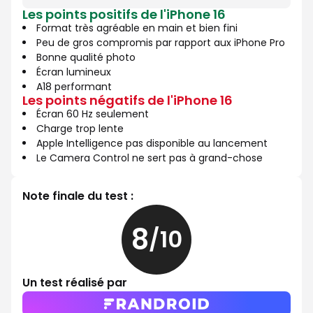
8
10
Les points positifs de l'iPhone 16
sur
Format très agréable en main et bien fini
10
Peu de gros compromis par rapport aux iPhone Pro
Bonne qualité photo
Écran lumineux
A18 performant
Les points négatifs de l'iPhone 16
Écran 60 Hz seulement
Charge trop lente
Apple Intelligence pas disponible au lancement
Le Camera Control ne sert pas à grand-chose
Note finale du test :
8
/10
8
sur
10
Un test réalisé par