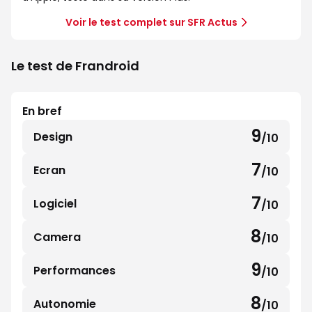
Voir le test complet sur SFR Actus
Le test de Frandroid
En bref
9
Design
/10
9
sur
7
Ecran
/10
7
10
sur
7
Logiciel
/10
7
10
sur
8
Camera
/10
8
10
sur
9
Performances
/10
9
10
sur
8
Autonomie
/10