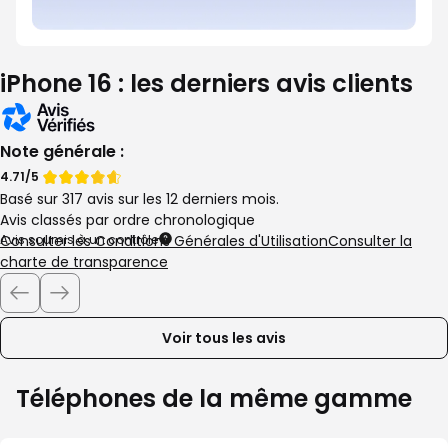
iPhone 16 : les derniers avis clients
Note générale :
Note
Note
4.71/5
Basé sur 317 avis sur les 12 derniers mois.
de
de
Avis classés par ordre chronologique
Avis soumis à un contrôle
Consulter les Conditions Générales d'Utilisation
Consulter la
charte de transparence
Voir tous les avis
Téléphones de la même gamme