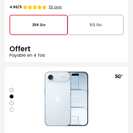
Note
131 avis
4.86/5
de
256 Go
512 Go
Offert
Payable en 4 fois
Bleu
ciel
Noir
sideral
Or
clair
Blanc
nuage