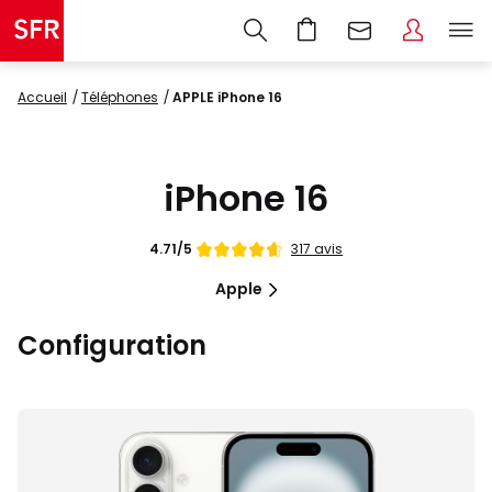
Accueil
Téléphones
APPLE iPhone 16
iPhone 16
Note
317 avis
4.71/5
de
Apple
Configuration
Images
du
produit