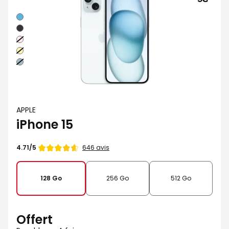
Bleu
Noir
Rose
Jaune
Vert
APPLE
iPhone 15
Note
646 avis
4.71/5
de
128 Go
256 Go
512 Go
Offert