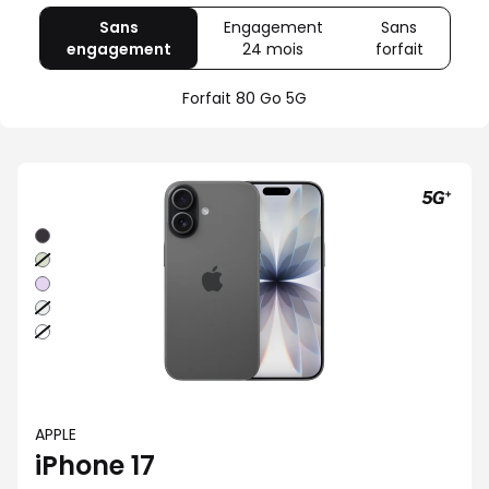
Sans
Engagement
Sans
engagement
avec
24 mois
avec
forfait
avec
80
Offre
Sans
Go
spéciale
forfait
Forfait 80 Go 5G
5G
Illimité
5G+
Noir
Sauge
Lavande
Brume
Blanc
APPLE
iPhone 17