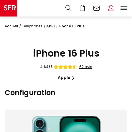
Accueil
Téléphones
APPLE iPhone 16 Plus
iPhone 16 Plus
Note
62 avis
4.64/5
de
Apple
Configuration
Images
du
produit