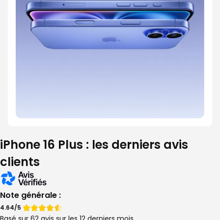
iPhone 16 Plus : les derniers avis
clients
Note générale :
Note
Note
4.64/5
Basé sur 62 avis sur les 12 derniers mois.
de
de