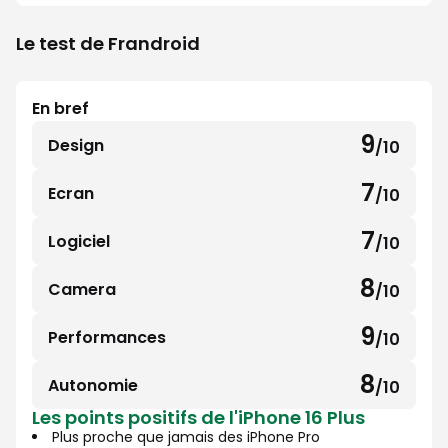
Le test de Frandroid
En bref
9
Design
/10
9
sur
7
Ecran
/10
7
10
sur
7
Logiciel
/10
7
10
sur
8
Camera
/10
8
10
sur
9
Performances
/10
9
10
sur
8
Autonomie
/10
8
10
Les points positifs de l'iPhone 16 Plus
sur
Plus proche que jamais des iPhone Pro
10