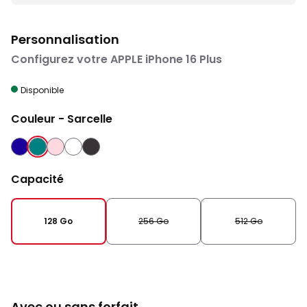
Personnalisation
Configurez votre APPLE iPhone 16 Plus
Disponible
Couleur
- Sarcelle
OUTREMER
SARCELLE
ROSE
BLANC
NOIR
Capacité
128 Go
256 Go
512 Go
Avec ou sans forfait