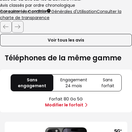
Avis classés par ordre chronologique
Avis soumis à un contrôle
Consulter les Conditions Générales d'Utilisation
Consulter la
charte de transparence
Voir tous les avis
Téléphones de la même gamme
Sans
Engagement
Sans
engagement
avec
24 mois
avec
forfait
avec
80
Offre
Sans
Go
spéciale
forfait
Forfait 80 Go 5G
5G
Illimité
Modifier le forfait
5G+