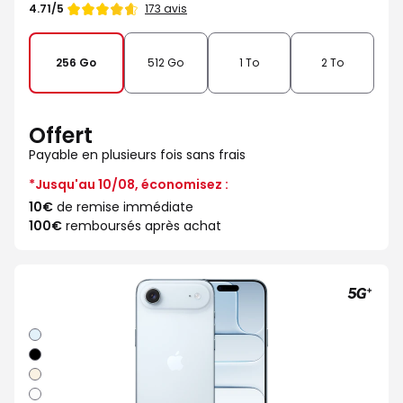
Note
173 avis
4.71/5
de
256 Go
512 Go
1 To
2 To
Offert
Payable en plusieurs fois sans frais
*Jusqu'au 10/08, économisez :
10€
de remise immédiate
100€
remboursés après achat
Bleu
ciel
Noir
sideral
Or
clair
Blanc
nuage