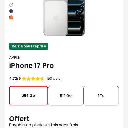
Argent
Bleu
intense
Orange
cosmique
150€ Bonus reprise
APPLE
iPhone 17 Pro
Note
153 avis
4.72/5
de
256 Go
512 Go
1 To
Offert
Payable en plusieurs fois sans frais