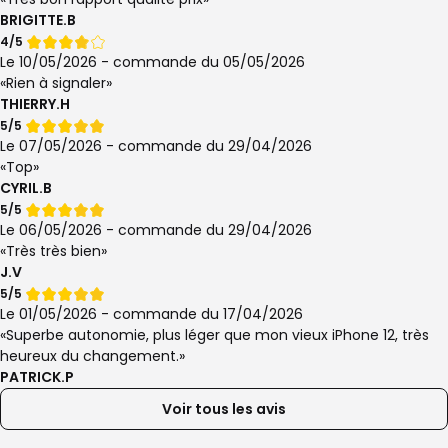
BRIGITTE.B
Note
4/5
de
Le 10/05/2026 - commande du 05/05/2026
Rien à signaler
THIERRY.H
Note
5/5
de
Le 07/05/2026 - commande du 29/04/2026
Top
CYRIL.B
Note
5/5
de
Le 06/05/2026 - commande du 29/04/2026
Très très bien
J.V
Note
5/5
de
Le 01/05/2026 - commande du 17/04/2026
Superbe autonomie, plus léger que mon vieux iPhone 12, très
heureux du changement.
PATRICK.P
Voir tous les avis