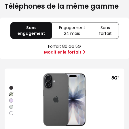
Téléphones de la même gamme
Sans
Engagement
Sans
engagement
avec
24 mois
avec
forfait
avec
80
Offre
Sans
Go
spéciale
forfait
Forfait 80 Go 5G
5G
Illimité
Modifier le forfait
5G+
Noir
Sauge
Lavande
Brume
Blanc