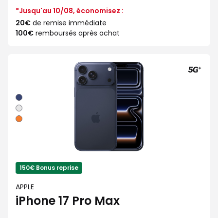
*Jusqu'au 10/08, économisez :
20€
de remise immédiate
100€
remboursés après achat
Bleu
intense
Argent
Orange
cosmique
150€ Bonus reprise
APPLE
iPhone 17 Pro Max