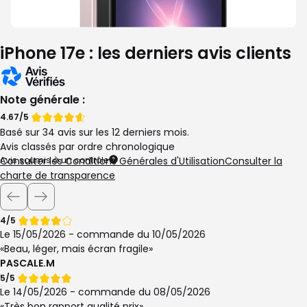
iPhone 17e : les derniers avis clients
Note générale :
Note
Note
4.67/5
Basé sur 34 avis sur les 12 derniers mois.
de
de
Avis classés par ordre chronologique
Avis soumis à un contrôle
Consulter les Conditions Générales d'Utilisation
Consulter la
charte de transparence
Note
4/5
de
Le 15/05/2026 - commande du 10/05/2026
Beau, léger, mais écran fragile
PASCALE.M
Note
5/5
de
Le 14/05/2026 - commande du 08/05/2026
Très bon rapport qualité prix