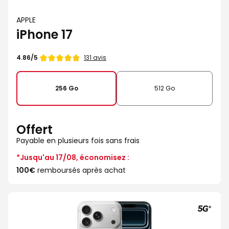
APPLE
iPhone 17
Note
131 avis
4.86/5
de
256 Go
512 Go
Offert
Payable en plusieurs fois sans frais
*Jusqu'au 17/08, économisez :
100€
remboursés après achat