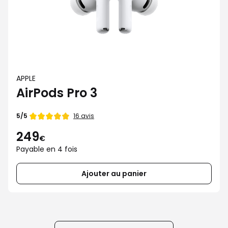
APPLE
AirPods Pro 3
Note
16 avis
5/5
de
249
€
Payable en 4 fois
Ajouter au panier