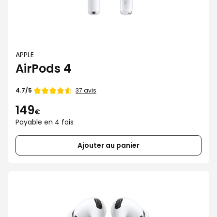
APPLE
AirPods 4
Note
37 avis
4.7/5
de
149
€
Payable en 4 fois
Ajouter au panier