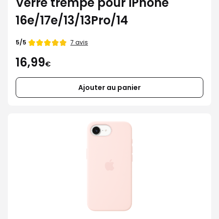
Verre trempé pour iPhone
16e/17e/13/13Pro/14
Note
7 avis
5/5
de
16,99
€
Ajouter au panier