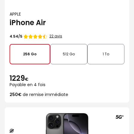
APPLE
iPhone Air
Note
22 avis
4.54/5
de
256 Go
512 Go
1 To
1229
€
Payable en 4 fois
250€
de remise immédiate
Noir