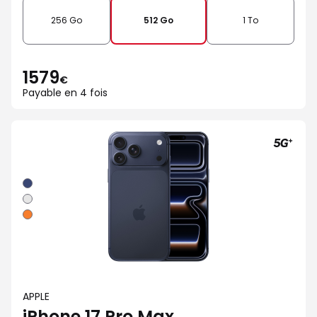
256 Go
512 Go
1 To
1579
€
Payable en 4 fois
Bleu
intense
Argent
Orange
cosmique
APPLE
iPhone 17 Pro Max