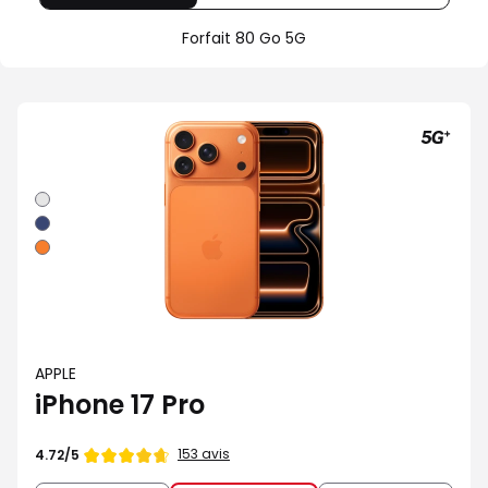
80
Offre
Sans
Go
spéciale
forfait
Forfait 80 Go 5G
5G
Illimité
5G+
Argent
Bleu
intense
Orange
cosmique
APPLE
iPhone 17 Pro
Note
153 avis
4.72/5
de