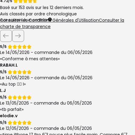
Note
Note
4.72/5
Basé sur 153 avis sur les 12 derniers mois.
de
de
Avis classés par ordre chronologique
Avis soumis à un contrôle
Consulter les Conditions Générales d'Utilisation
Consulter la
charte de transparence
Note
5/5
de
Le 14/05/2026 - commande du 06/05/2026
Conforme à mes attentes
RABAH.L
Note
5/5
de
Le 14/05/2026 - commande du 06/05/2026
Au top 👌🏻 I
L.J
Note
5/5
de
Le 13/05/2026 - commande du 06/05/2026
tb parfait
elodie.v
Note
5/5
de
Le 12/05/2026 - commande du 06/05/2026
Aime iPhone 17 Pro 6'3 pouce plus facile main. Compare 6'7