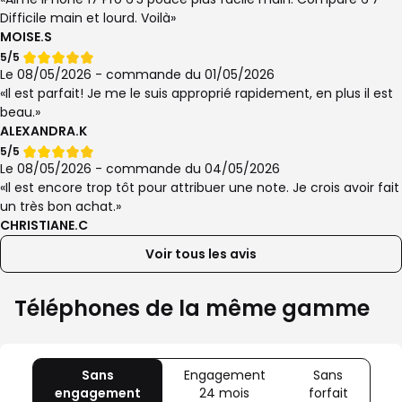
Difficile main et lourd. Voilà
MOISE.S
Note
5/5
de
Le 08/05/2026 - commande du 01/05/2026
Il est parfait! Je me le suis approprié rapidement, en plus il est
beau.
ALEXANDRA.K
Note
5/5
de
Le 08/05/2026 - commande du 04/05/2026
Il est encore trop tôt pour attribuer une note. Je crois avoir fait
un très bon achat.
CHRISTIANE.C
Voir tous les avis
Téléphones de la même gamme
Sans
Engagement
Sans
engagement
avec
24 mois
avec
forfait
avec