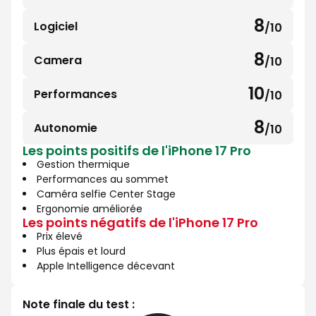
8
10
sur
8
Logiciel
/10
8
10
sur
8
Camera
/10
8
10
sur
10
Performances
/10
10
10
sur
8
Autonomie
/10
8
10
Les points positifs de l'iPhone 17 Pro
sur
Gestion thermique
10
Performances au sommet
Caméra selfie Center Stage
Ergonomie améliorée
Les points négatifs de l'iPhone 17 Pro
Prix élevé
Plus épais et lourd
Apple Intelligence décevant
Note finale du test :