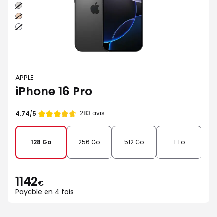
Naturel
Sable
Blanc
APPLE
iPhone 16 Pro
Note
283 avis
4.74/5
de
128 Go
256 Go
512 Go
1 To
1142
€
Payable en 4 fois