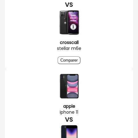
VS
crosscall
stellar m6e
Comparer
apple
iphone 11
VS