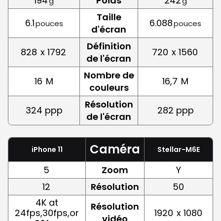
194
Poids
242
g
g
Taille
6.1
6.088
pouces
pouces
d'écran
Définition
828
x 1792
720
x 1560
de l'écran
Nombre de
16
M
16,7
M
couleurs
Résolution
324 ppp
282 ppp
de l'écran
Caméra
iPhone 11
Stellar-M6E
5
Zoom
Y
12
Résolution
50
4K at
Résolution
24fps,30fps,or
1920
x 1080
vidéo