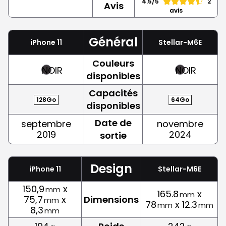
4.5/5
2
Avis
avis
Général
iPhone 11
Stellar-M6E
Couleurs
NOIR
NOIR
disponibles
Capacités
128Go
64Go
disponibles
Date de
septembre
novembre
2019
2024
sortie
Design
iPhone 11
Stellar-M6E
150,9
x
mm
165.8
x
mm
75,7
x
Dimensions
mm
78
x 12.3
mm
mm
8,3
mm