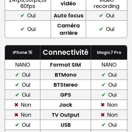
vidéo
60fps
recording
Oui
Auto focus
Oui
Caméra
Oui
Oui
arrière
Connectivité
iPhone 15
Magic7 Pro
NANO
Format SIM
NANO
Oui
BTMono
Oui
Oui
BTStereo
Oui
Oui
GPS
Oui
Non
Jack
Non
Non
TV Output
Non
Oui
USB
Oui