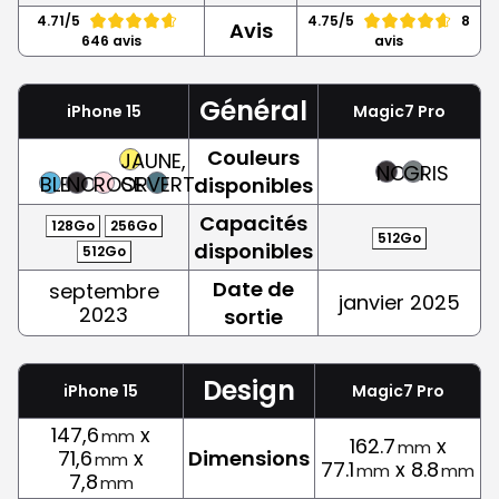
4.71/5
4.75/5
8
Avis
646 avis
avis
Général
iPhone 15
Magic7 Pro
Couleurs
JAUNE,
NOIR
GRIS
BLEU
NOIR
ROSE
OR
VERT
disponibles
Capacités
128Go
256Go
512Go
disponibles
512Go
Date de
septembre
janvier 2025
2023
sortie
Design
iPhone 15
Magic7 Pro
147,6
x
mm
162.7
x
mm
71,6
x
Dimensions
mm
77.1
x 8.8
mm
mm
7,8
mm