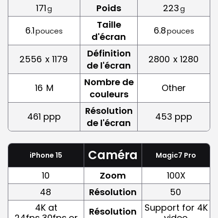
171
Poids
223
g
g
Taille
6.1
6.8
pouces
pouces
d'écran
Définition
2556
x 1179
2800
x 1280
de l'écran
Nombre de
16
M
Other
couleurs
Résolution
461 ppp
453 ppp
de l'écran
Caméra
iPhone 15
Magic7 Pro
10
Zoom
100X
48
Résolution
50
4K at
Support for 4K
Résolution
24fps,30fps,or
video