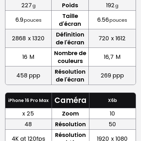
227
Poids
192
g
g
Taille
6.9
6.56
pouces
pouces
d'écran
Définition
2868
x 1320
720
x 1612
de l'écran
Nombre de
16
M
16,7
M
couleurs
Résolution
458 ppp
269 ppp
de l'écran
Caméra
iPhone 16 Pro Max
X6b
x 25
Zoom
10
48
Résolution
50
Résolution
4K at 120fps
1920
x 1080