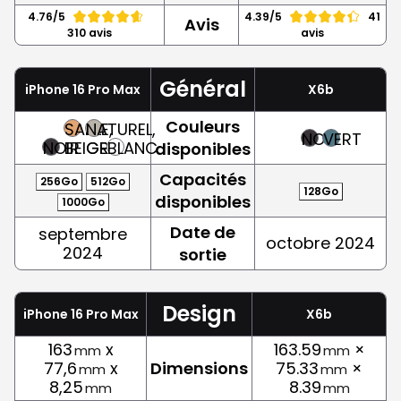
4.76/5
4.39/5
41
Avis
310 avis
avis
Général
iPhone 16 Pro Max
X6b
Couleurs
SABLE,
NATUREL,
NOIR
VERT
NOIR
BEIGE
GRIS
BLANC
disponibles
Capacités
256Go
512Go
128Go
disponibles
1000Go
Date de
septembre
octobre 2024
2024
sortie
Design
iPhone 16 Pro Max
X6b
163
x
163.59
×
mm
mm
77,6
x
Dimensions
75.33
×
mm
mm
8,25
8.39
mm
mm