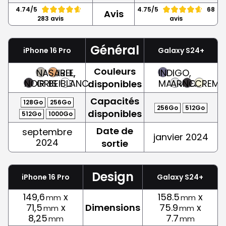
4.74/5
4.75/5
68
Avis
283 avis
avis
Général
iPhone 16 Pro
Galaxy S24+
Couleurs
NATUREL,
SABLE,
INDIGO,
NOIR
GRIS
BEIGE
BLANC
MAUVE
ARGENT
NOIR
CREME
disponibles
Capacités
128Go
256Go
256Go
512Go
disponibles
512Go
1000Go
Date de
septembre
janvier 2024
2024
sortie
Design
iPhone 16 Pro
Galaxy S24+
149,6
x
158.5
x
mm
mm
71,5
x
Dimensions
75.9
x
mm
mm
8,25
7.7
mm
mm