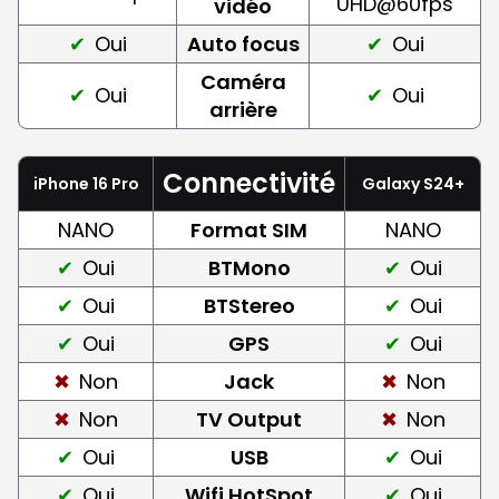
UHD@60fps
vidéo
Oui
Auto focus
Oui
Caméra
Oui
Oui
arrière
Connectivité
iPhone 16 Pro
Galaxy S24+
NANO
Format SIM
NANO
Oui
BTMono
Oui
Oui
BTStereo
Oui
Oui
GPS
Oui
Non
Jack
Non
Non
TV Output
Non
Oui
USB
Oui
Oui
Wifi HotSpot
Oui