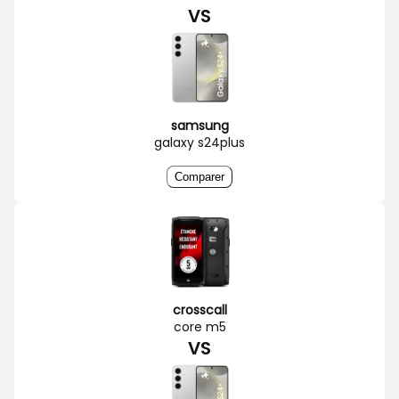
VS
samsung
galaxy s24plus
Comparer
crosscall
core m5
VS