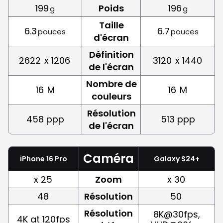
199
Poids
196
g
g
Taille
6.3
6.7
pouces
pouces
d'écran
Définition
2622
x 1206
3120
x 1440
de l'écran
Nombre de
16
M
16
M
couleurs
Résolution
458 ppp
513 ppp
de l'écran
Caméra
iPhone 16 Pro
Galaxy S24+
x 25
Zoom
x 30
48
Résolution
50
Résolution
8K@30fps,
4K at 120fps