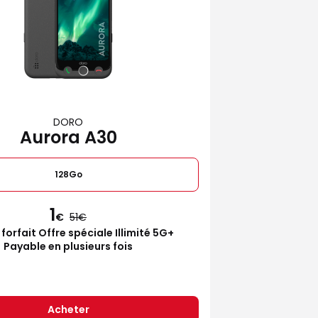
DORO
Aurora A30
128Go
1
€
51
 forfait Offre spéciale Illimité 5G+
Payable en plusieurs fois
Acheter