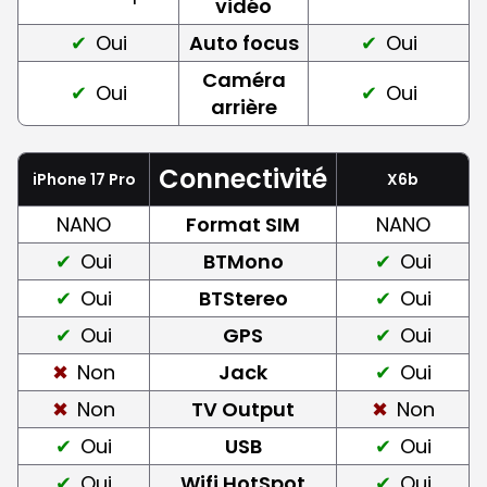
vidéo
Oui
Auto focus
Oui
Caméra
Oui
Oui
arrière
Connectivité
iPhone 17 Pro
X6b
NANO
Format SIM
NANO
Oui
BTMono
Oui
Oui
BTStereo
Oui
Oui
GPS
Oui
Non
Jack
Oui
Non
TV Output
Non
Oui
USB
Oui
Oui
Wifi HotSpot
Oui