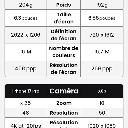
204
Poids
192
g
g
Taille
6.3
6.56
pouces
pouces
d'écran
Définition
2622
x 1206
720
x 1612
de l'écran
Nombre de
16
M
16,7
M
couleurs
Résolution
458 ppp
269 ppp
de l'écran
Caméra
iPhone 17 Pro
X6b
x 25
Zoom
10
48
Résolution
50
Résolution
4K at 120fps
1920
x 1080