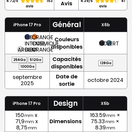
4.72/5
153
4.39/5
41
Avis
avis
avis
Général
iPhone 17 Pro
X6b
BLEU
ORANGE
Couleurs
INTENSE,
COSMIQUE,
NOIR
VERT
disponibles
ARGENT
BLEU
ORANGE
Capacités
256Go
512Go
128Go
disponibles
1000Go
Date de
septembre
octobre 2024
2025
sortie
Design
iPhone 17 Pro
X6b
150
x
163.59
×
mm
mm
71,9
x
Dimensions
75.33
×
mm
mm
8,75
8.39
mm
mm