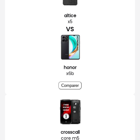
altice
x5
VS
honor
x6b
Comparer
crosscall
core m5