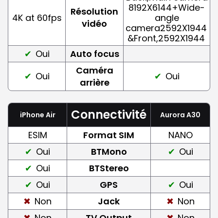
8192X6144+Wide-
Résolution
4K at 60fps
angle
vidéo
camera2592X1944
&Front,2592X1944
Oui
Auto focus
Caméra
Oui
Oui
arrière
Connectivité
iPhone Air
Aurora A30
ESIM
Format SIM
NANO
Oui
BTMono
Oui
Oui
BTStereo
Oui
GPS
Oui
Non
Jack
Non
Non
TV Output
Non