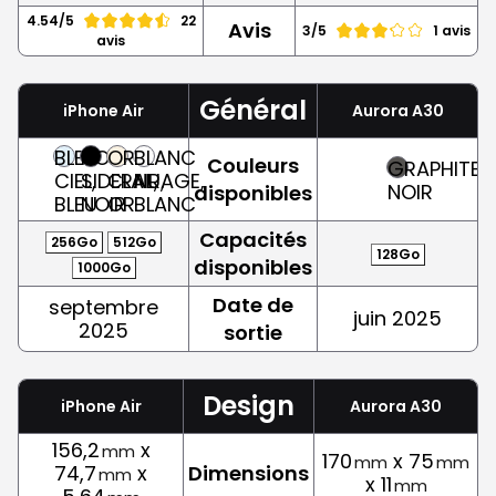
4.54/5
22
Avis
3/5
1 avis
avis
Général
iPhone Air
Aurora A30
BLEU
NOIR
OR
BLANC
Couleurs
GRAPHITE,
CIEL,
SIDERAL,
CLAIR,
NUAGE,
NOIR
disponibles
BLEU
NOIR
OR
BLANC
Capacités
256Go
512Go
128Go
disponibles
1000Go
Date de
septembre
juin 2025
2025
sortie
Design
iPhone Air
Aurora A30
156,2
x
mm
170
x 75
mm
mm
74,7
x
Dimensions
mm
x 11
mm