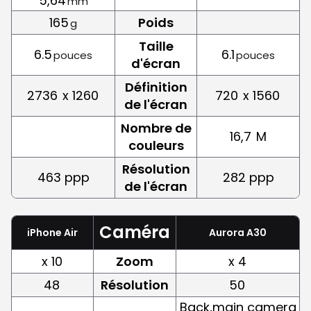
5,64
mm
165
Poids
g
Taille
6.5
6.1
pouces
pouces
d'écran
Définition
2736
x 1260
720
x 1560
de l'écran
Nombre de
16,7
M
couleurs
Résolution
463 ppp
282 ppp
de l'écran
Caméra
iPhone Air
Aurora A30
x 10
Zoom
x 4
48
Résolution
50
Back,main camera