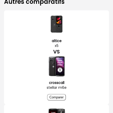
Autres comparatifs
altice
x5
VS
crosscall
stellar m6e
Comparer