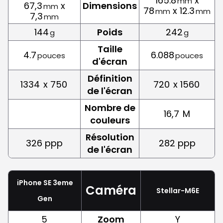
165.8
x
mm
67,3
x
Dimensions
mm
78
x 12.3
mm
mm
7,3
mm
144
Poids
242
g
g
Taille
4.7
6.088
pouces
pouces
d'écran
Définition
1334
x 750
720
x 1560
de l'écran
Nombre de
16,7
M
couleurs
Résolution
326 ppp
282 ppp
de l'écran
iPhone SE 3eme
Caméra
Stellar-M6E
Gen
5
Zoom
Y