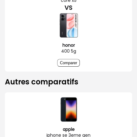
core x5
VS
honor
400 5g
Comparer
Autres comparatifs
apple
iphone se 3eme gen