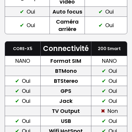
vidéo
Oui
Auto focus
Oui
Caméra
Oui
Oui
arrière
Connectivité
CORE-X5
200 Smart
NANO
Format SIM
NANO
BTMono
Oui
Oui
BTStereo
Oui
Oui
GPS
Oui
Oui
Jack
Oui
TV Output
Non
Oui
USB
Oui
Oui
Wifi HotSpot
Oui