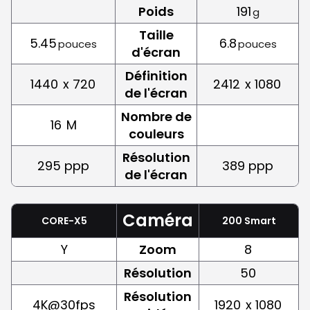
Poids
191
g
Taille
5.45
6.8
pouces
pouces
d'écran
Définition
1440
x 720
2412
x 1080
de l'écran
Nombre de
16
M
couleurs
Résolution
295 ppp
389 ppp
de l'écran
Caméra
CORE-X5
200 Smart
Y
Zoom
8
Résolution
50
Résolution
4K@30fps
1920
x 1080