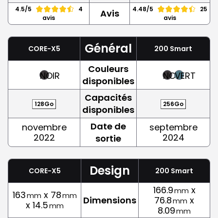
4.5/5
4
4.48/5
25
Avis
avis
avis
Général
CORE-X5
200 Smart
Couleurs
NOIR
NOIR
VERT
disponibles
Capacités
128Go
256Go
disponibles
Date de
novembre
septembre
2022
2024
sortie
Design
CORE-X5
200 Smart
166.9
x
mm
163
x 78
mm
mm
Dimensions
76.8
x
mm
x 14.5
mm
8.09
mm