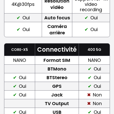
Résolution
4K@30fps
video
vidéo
recording
Oui
Auto focus
Oui
Caméra
Oui
Oui
arrière
Connectivité
CORE-X5
400 5G
NANO
Format SIM
NANO
BTMono
Oui
Oui
BTStereo
Oui
Oui
GPS
Oui
Oui
Jack
Non
TV Output
Non
Oui
USB
Oui