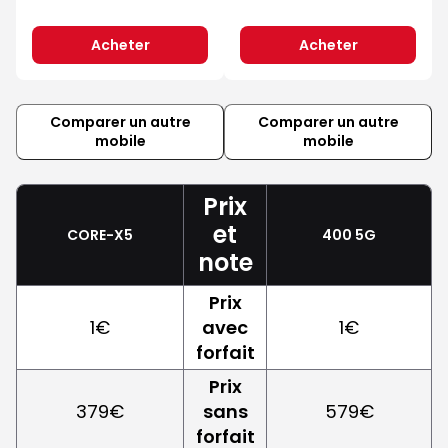
Acheter
Acheter
Comparer un autre
Comparer un autre
mobile
mobile
Prix
et
CORE-X5
400 5G
note
Prix
1€
avec
1€
forfait
Prix
379€
sans
579€
forfait