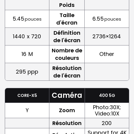
Poids
Taille
5.45
6.55
pouces
pouces
d'écran
Définition
1440
x 720
2736×1264
de l'écran
Nombre de
16
M
Other
couleurs
Résolution
295 ppp
de l'écran
Caméra
CORE-X5
400 5G
Photo:30X;
Y
Zoom
Video:10X
Résolution
200
Support for 4K