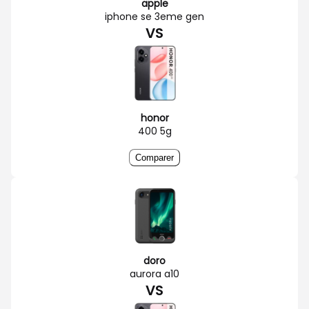
apple
iphone se 3eme gen
VS
honor
400 5g
Comparer
doro
aurora a10
VS