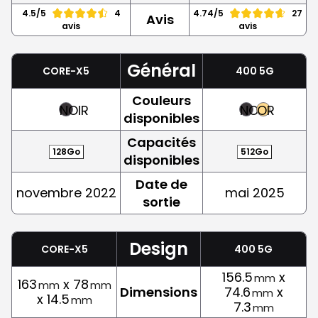
4.5/5
4
4.74/5
27
Avis
avis
avis
Général
CORE-X5
400 5G
Couleurs
NOIR
NOIR
OR
disponibles
Capacités
128Go
512Go
disponibles
Date de
novembre 2022
mai 2025
sortie
Design
CORE-X5
400 5G
156.5
x
mm
163
x 78
mm
mm
Dimensions
74.6
x
mm
x 14.5
mm
7.3
mm