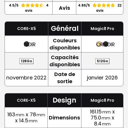
4.5/5
4
4.86/5
22
Avis
avis
avis
Général
CORE-X5
Magic8 Pro
Couleurs
NOIR
OR
NOIR
disponibles
Capacités
128Go
512Go
disponibles
Date de
novembre 2022
janvier 2026
sortie
Design
CORE-X5
Magic8 Pro
161.15
x
mm
163
x 78
mm
mm
Dimensions
75.0
x
mm
x 14.5
mm
8.4
mm