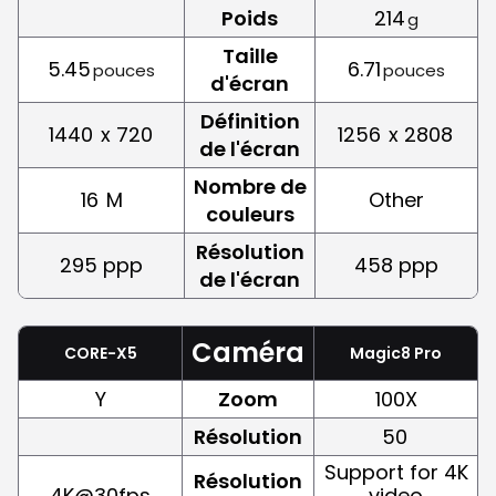
Poids
214
g
Taille
5.45
6.71
pouces
pouces
d'écran
Définition
1440
x 720
1256
x 2808
de l'écran
Nombre de
16
M
Other
couleurs
Résolution
295 ppp
458 ppp
de l'écran
Caméra
CORE-X5
Magic8 Pro
Y
Zoom
100X
Résolution
50
Support for 4K
Résolution
4K@30fps
video