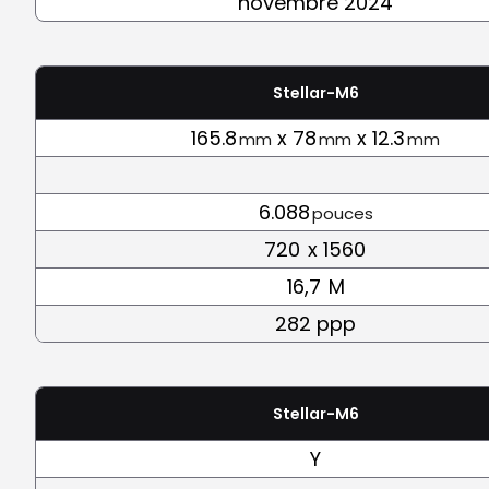
novembre 2024
Stellar-M6
165.8
x 78
x 12.3
mm
mm
mm
6.088
pouces
720
x 1560
16,7
M
282 ppp
Stellar-M6
Y