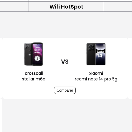
Wifi HotSpot
VS
crosscall
xiaomi
stellar m6e
redmi note 14 pro 5g
Comparer