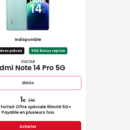
Indisponible
ières pièces
50€ Bonus reprise
XIAOMI
dmi Note 14 Pro 5G
256Go
1
€
51
 forfait Offre spéciale Illimité 5G+
Payable en plusieurs fois
Acheter