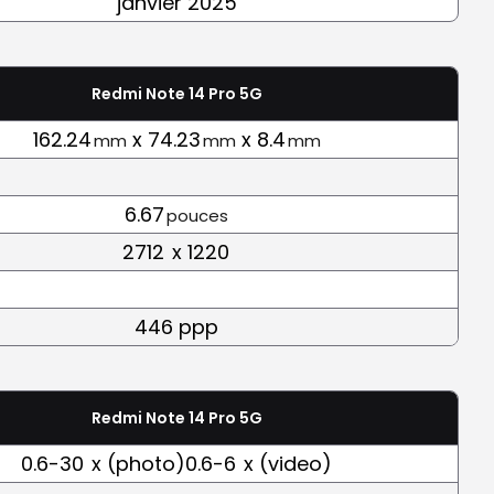
janvier 2025
Redmi Note 14 Pro 5G
162.24
x 74.23
x 8.4
mm
mm
mm
6.67
pouces
2712
x 1220
446 ppp
Redmi Note 14 Pro 5G
0.6-30
x (photo)0.6-6
x (video)