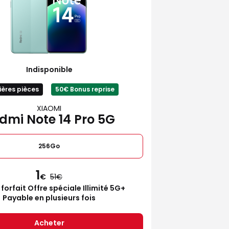
Indisponible
ières pièces
50€ Bonus reprise
XIAOMI
dmi Note 14 Pro 5G
256Go
1
€
51
 forfait Offre spéciale Illimité 5G+
Payable en plusieurs fois
Acheter