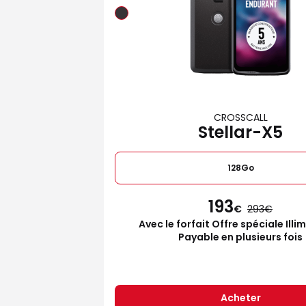
CROSSCALL
Stellar-X5
128Go
193
€
293
Avec le forfait Offre spéciale Illi
Payable en plusieurs fois
Acheter