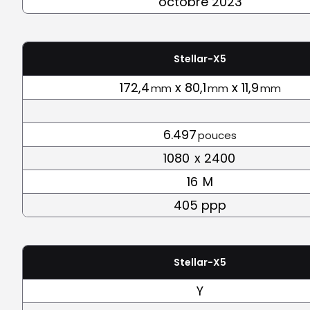
octobre 2023
Stellar-X5
172,4
x 80,1
x 11,9
mm
mm
mm
6.497
pouces
1080
x 2400
16
M
405 ppp
Stellar-X5
Y