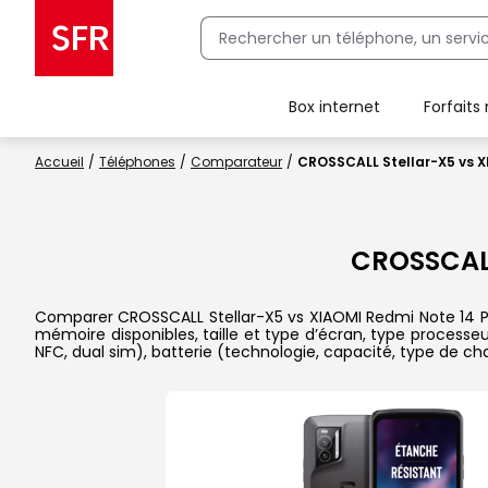
Box internet
Forfaits
Client Box SFR, ajouter une offre Maison Sécurisée
Accueil
Téléphones
Comparateur
CROSSCALL Stellar-X5 vs X
CROSSCALL
Comparer CROSSCALL Stellar-X5 vs XIAOMI Redmi Note 14 Pro 
mémoire disponibles, taille et type d’écran, type processe
NFC, dual sim), batterie (technologie, capacité, type de c