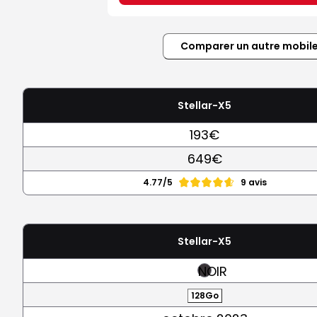
Comparer un autre mobil
Stellar-X5
193€
649€
4.77/5
9 avis
Stellar-X5
NOIR
128Go