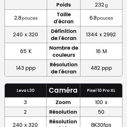
Poids
232
g
Taille
2.8
6.8
pouces
pouces
d'écran
Définition
240
x 320
1344
x 2992
de l'écran
Nombre de
65
K
16
M
couleurs
Résolution
143 ppp
482 ppp
de l'écran
Caméra
Leva L30
Pixel 10 Pro XL
3
Zoom
100
x
2
Résolution
50
Résolution
240
x 320
8K30fps