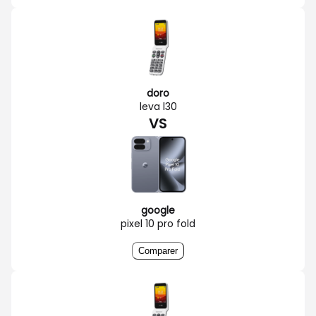
doro
leva l30
VS
google
pixel 10 pro fold
Comparer