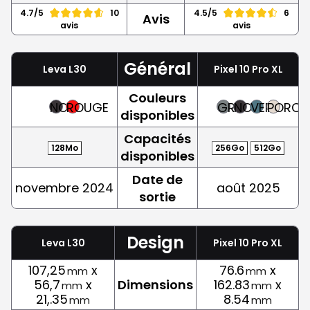
4.7/5
10
4.5/5
6
Avis
avis
avis
Général
Leva L30
Pixel 10 Pro XL
Couleurs
NOIR
ROUGE
GRIS
NOIR
VERT
PORCEL
disponibles
Capacités
128Mo
256Go
512Go
disponibles
Date de
novembre 2024
août 2025
sortie
Design
Leva L30
Pixel 10 Pro XL
107,25
x
76.6
x
mm
mm
56,7
x
Dimensions
162.83
x
mm
mm
21,.35
8.54
mm
mm