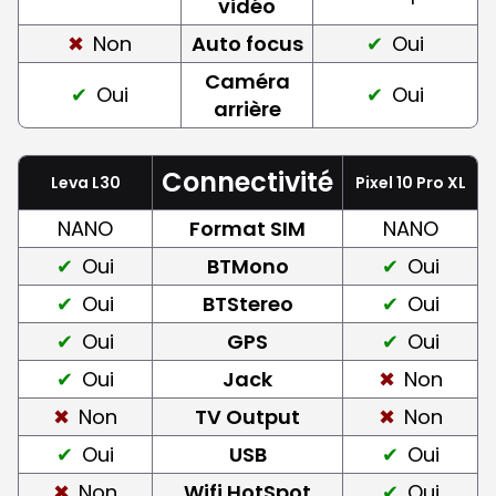
vidéo
Non
Auto focus
Oui
Caméra
Oui
Oui
arrière
Connectivité
Leva L30
Pixel 10 Pro XL
NANO
Format SIM
NANO
Oui
BTMono
Oui
Oui
BTStereo
Oui
Oui
GPS
Oui
Oui
Jack
Non
Non
TV Output
Non
Oui
USB
Oui
Non
Wifi HotSpot
Oui