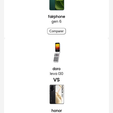
fairphone
gen 6
Comparer
doro
leva l30
VS
honor