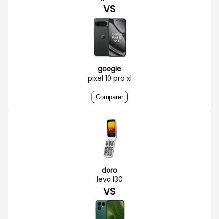
VS
google
pixel 10 pro xl
Comparer
doro
leva l30
VS