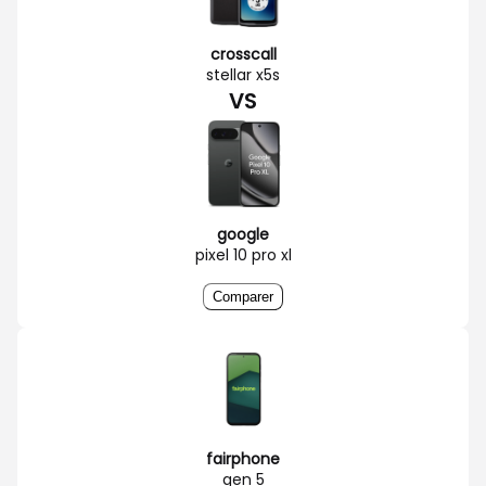
crosscall
stellar x5s
VS
google
pixel 10 pro xl
Comparer
fairphone
gen 5