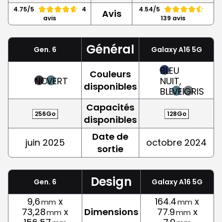
4.75/5
4
4.54/5
Avis
avis
139 avis
Général
Gen. 6
Galaxy A16 5G
BLEU
Couleurs
NOIR
VERT
NUIT,
disponibles
BLEU
VERT
GRIS
Capacités
256Go
128Go
disponibles
Date de
juin 2025
octobre 2024
sortie
Design
Gen. 6
Galaxy A16 5G
9,6
x
164.4
x
mm
mm
73,28
x
Dimensions
77.9
x
mm
mm