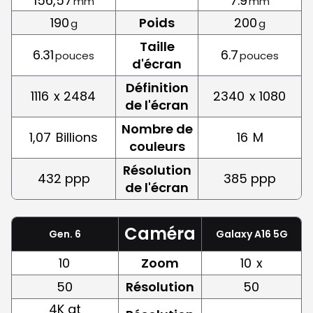
156,57
7.9
mm
mm
190
Poids
200
g
g
Taille
6.31
6.7
pouces
pouces
d'écran
Définition
1116
x 2484
2340
x 1080
de l'écran
Nombre de
1,07
Billions
16
M
couleurs
Résolution
432 ppp
385 ppp
de l'écran
Caméra
Gen. 6
Galaxy A16 5G
10
Zoom
10
x
50
Résolution
50
4K at