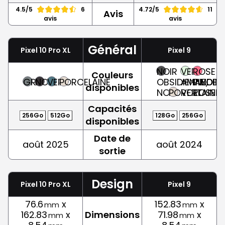
4.5/5
6
4.72/5
11
Avis
avis
avis
Général
Pixel 10 Pro XL
Pixel 9
NOIR
VERT
ROSE
Couleurs
GRIS
NOIR
VERT
PORCELAINE
OBSIDIENNE,
AMANDE,
PIVOINE
disponibles
NOIR
PORCELAINE
VERT
ROSE
Capacités
256Go
512Go
128Go
256Go
disponibles
Date de
août 2025
août 2024
sortie
Design
Pixel 10 Pro XL
Pixel 9
76.6
x
152.83
x
mm
mm
162.83
x
Dimensions
71.98
x
mm
mm