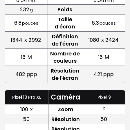
8.54
8.54
mm
mm
232
Poids
g
Taille
6.8
6.3
pouces
pouces
d'écran
Définition
1344
x 2992
1080
x 2424
de l'écran
Nombre de
16
M
16
M
couleurs
Résolution
482 ppp
421 ppp
de l'écran
Caméra
Pixel 10 Pro XL
Pixel 9
100
x
Zoom
?
50
Résolution
50
Résolution