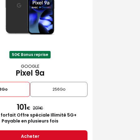
50€ Bonus reprise
GOOGLE
Pixel 9a
28Go
256Go
101
€
201
 forfait Offre spéciale Illimité 5G+
Payable en plusieurs fois
Acheter