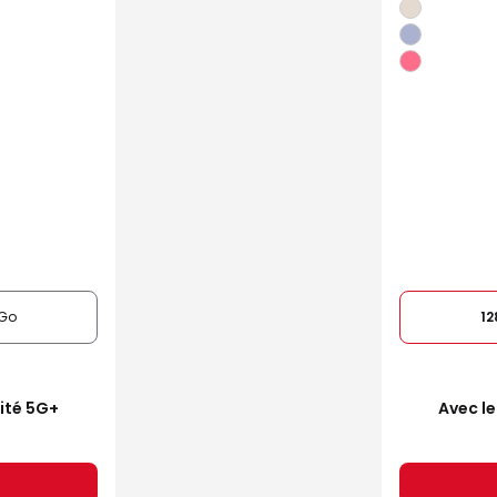
Go
1
mité 5G+
Avec le