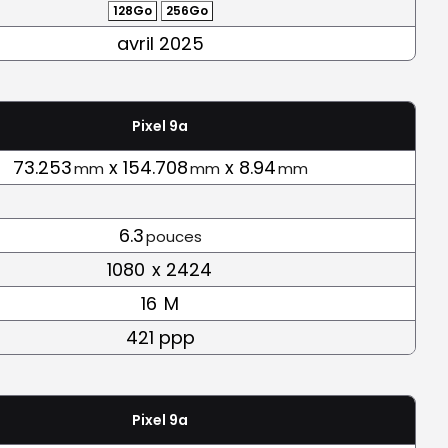
128Go
256Go
avril 2025
Pixel 9a
73.253
x 154.708
x 8.94
mm
mm
mm
6.3
pouces
1080
x 2424
16
M
421 ppp
Pixel 9a