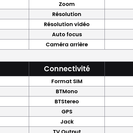
Zoom
Résolution
Résolution vidéo
Auto focus
Caméra arrière
Connectivité
Format SIM
BTMono
BTStereo
GPS
Jack
TV Output