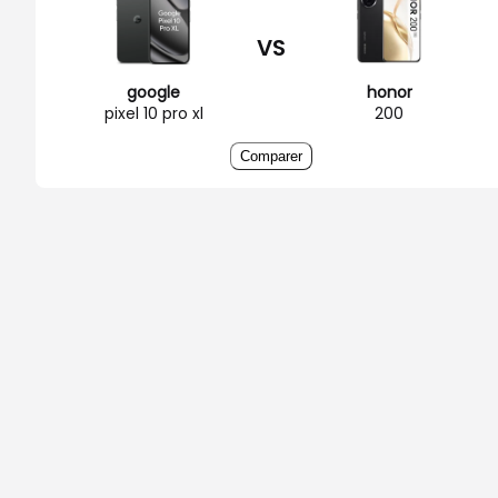
VS
google
honor
pixel 10 pro xl
200
Comparer