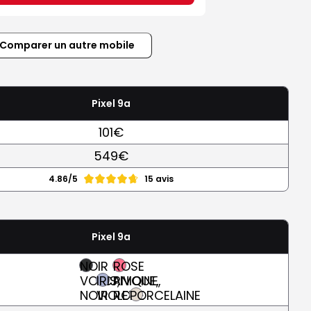
Comparer un autre mobile
Pixel 9a
101€
549€
4.86/5
15 avis
Pixel 9a
NOIR
ROSE
VOLCANIQUE,
IRIS,
PIVOINE,
NOIR
VIOLET
ROSE
PORCELAINE