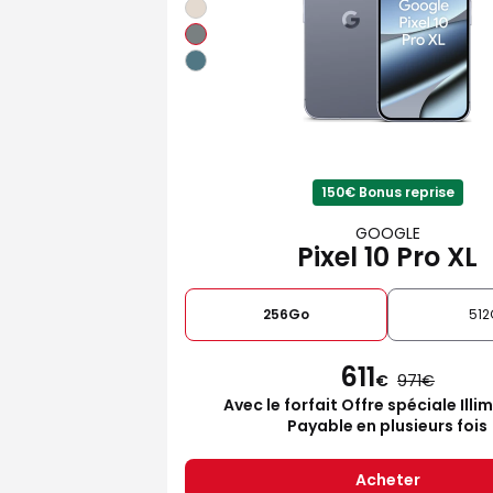
150€ Bonus reprise
GOOGLE
Pixel 10 Pro XL
256Go
512
611
€
971
Avec le forfait Offre spéciale Illi
Payable en plusieurs fois
Acheter