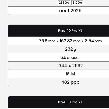
256Go
512Go
août 2025
Pixel 10 Pro XL
76.6
x 162.83
x 8.54
mm
mm
mm
232
g
6.8
pouces
1344
x 2992
16
M
482 ppp
Pixel 10 Pro XL