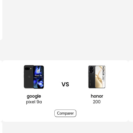
VS
google
honor
pixel 9a
200
Comparer