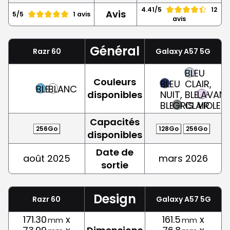
4.41/5
12
Avis
5/5
1 avis
avis
Général
Razr 60
Galaxy A57 5G
BLEU
Couleurs
BLEU
CLAIR,
BLEU
BLANC
disponibles
NUIT,
BLEU-
LAVAND
BLEU
GRIS
CLAIR
VIOLET
Capacités
256Go
128Go
256Go
disponibles
Date de
août 2025
mars 2026
sortie
Design
Razr 60
Galaxy A57 5G
171.30
x
161.5
x
mm
mm