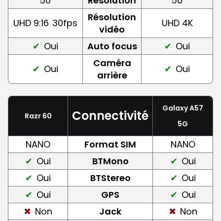
50
Résolution
50
Résolution
UHD 9:16
30fps
UHD 4K
vidéo
Oui
Auto focus
Oui
Caméra
Oui
Oui
arrière
Galaxy A57
Connectivité
Razr 60
5G
NANO
Format SIM
NANO
Oui
BTMono
Oui
Oui
BTStereo
Oui
Oui
GPS
Oui
Non
Jack
Non