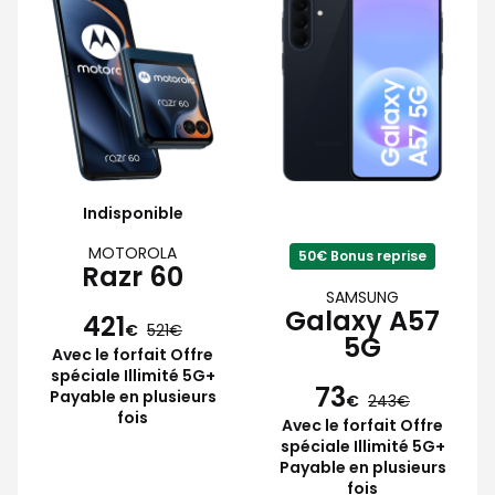
Indisponible
MOTOROLA
50€ Bonus reprise
Razr 60
SAMSUNG
Galaxy A57
421
€
521
5G
Avec le forfait Offre
spéciale Illimité 5G+
73
Payable en plusieurs
€
243
fois
Avec le forfait Offre
spéciale Illimité 5G+
Payable en plusieurs
fois