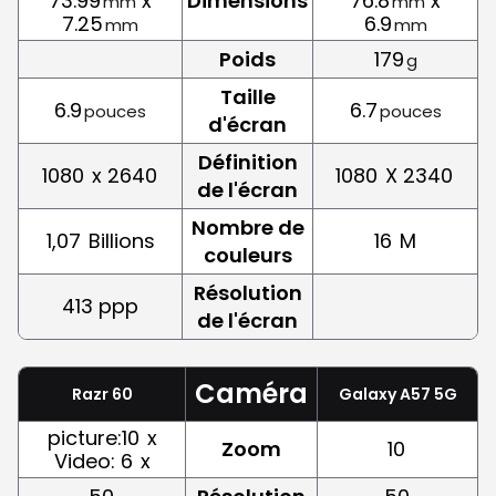
73.99
x
Dimensions
76.8
x
mm
mm
7.25
6.9
mm
mm
Poids
179
g
Taille
6.9
6.7
pouces
pouces
d'écran
Définition
1080
x 2640
1080
X 2340
de l'écran
Nombre de
1,07
Billions
16
M
couleurs
Résolution
413 ppp
de l'écran
Caméra
Razr 60
Galaxy A57 5G
picture:10
x
Zoom
10
Video: 6
x