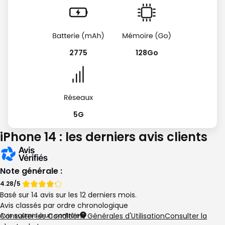
2775
128Go
5G
iPhone 14 : les derniers avis clients
Note générale :
Note
Note
4.28/5
Basé sur 14 avis sur les 12 derniers mois.
de
de
Avis classés par ordre chronologique
Avis soumis à un contrôle
Consulter les Conditions Générales d'Utilisation
Consulter la