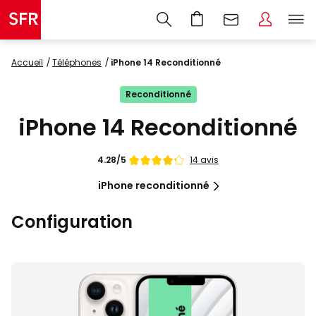
Accueil
Téléphones
iPhone 14 Reconditionné
Reconditionné
iPhone 14 Reconditionné
Note
14 avis
4.28/5
de
iPhone reconditionné
Configuration
Images
du
produit