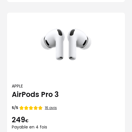
APPLE
AirPods Pro 3
Note
16 avis
5/5
de
249
€
Payable en 4 fois