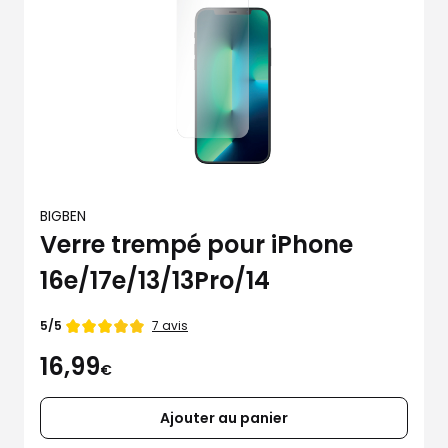
BIGBEN
Verre trempé pour iPhone
16e/17e/13/13Pro/14
Note
7 avis
5/5
de
16,99
€
Ajouter au panier