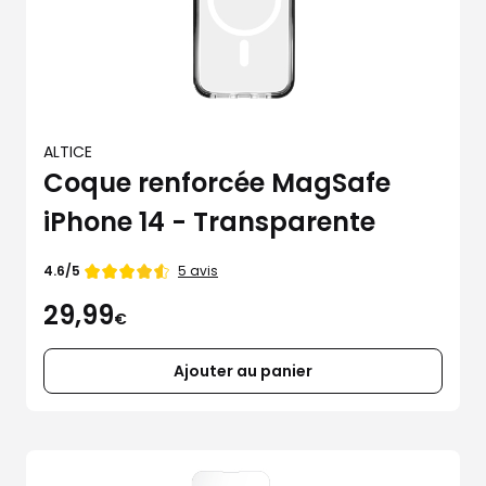
ALTICE
Coque renforcée MagSafe
iPhone 14 - Transparente
Note
5 avis
4.6/5
de
29,99
€
Ajouter au panier