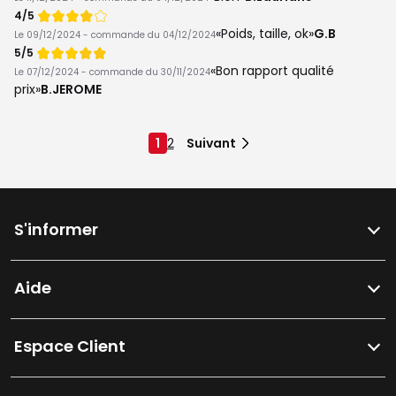
Note
4/5
de
Poids, taille, ok
G.B
Le 09/12/2024 - commande du 04/12/2024
Note
5/5
de
Bon rapport qualité
Le 07/12/2024 - commande du 30/11/2024
prix
B.JEROME
1
2
Suivant
S'informer
Aide
Espace Client