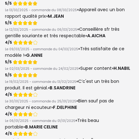
Note
5/5
de
Appareil avec un bon
Le 13/03/2025 - commande du 08/03/2025
rapport qualité prix
M.JEAN
Note
5/5
de
Conseillère sfr très
Le 12/03/2025 - commande du 06/03/2025
gentille souriante et très respectable
A.AICHA
Note
4/5
de
Très satisfaite de ce
Le 09/03/2025 - commande du 04/03/2025
modèle !
G.ANNE
Note
5/5
de
Super content
H.NABIL
Le 02/03/2025 - commande du 24/02/2025
Note
5/5
de
C’c'est un très bon
Le 19/02/2025 - commande du 13/02/2025
produit. Il est génial.
B.SANDRINE
Note
4/5
de
Bien sauf pas de
Le 30/01/2025 - commande du 25/01/2025
chargeur ni ecouteur
F.DELPHINE
Note
4/5
de
Très beau
Le 06/01/2025 - commande du 01/01/2025
portable
B.MARIE CELINE
Note
4/5
de