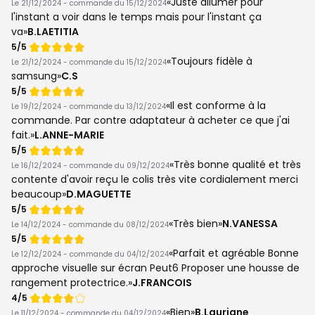
Juste allumer pour
Le 21/12/2024 - commande du 15/12/2024
l'instant a voir dans le temps mais pour l'instant ça
va
B.LAETITIA
Note
5/5
de
Toujours fidèle à
Le 21/12/2024 - commande du 15/12/2024
samsung
C.S
Note
5/5
de
Il est conforme à la
Le 19/12/2024 - commande du 13/12/2024
commande. Par contre adaptateur à acheter ce que j'ai
fait.
L.ANNE-MARIE
Note
5/5
de
Très bonne qualité et très
Le 16/12/2024 - commande du 09/12/2024
contente d'avoir reçu le colis très vite cordialement merci
beaucoup
D.MAGUETTE
Note
5/5
de
Très bien
N.VANESSA
Le 14/12/2024 - commande du 08/12/2024
Note
5/5
de
Parfait et agréable Bonne
Le 12/12/2024 - commande du 04/12/2024
approche visuelle sur écran Peut6 Proposer une housse de
rangement protectrice.
J.FRANCOIS
Note
4/5
de
Bien
B.Lauriane
Le 11/12/2024 - commande du 04/12/2024