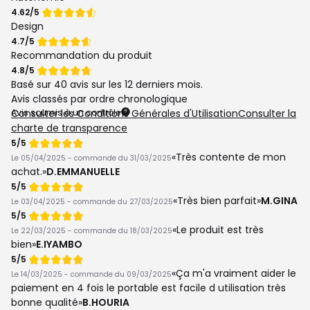
Note
4.62/5
de
Design
Note
4.7/5
de
Recommandation du produit
Note
4.8/5
de
Basé sur
40 avis
sur les 12 derniers mois.
Avis classés par ordre chronologique
Avis soumis à un contrôle
Consulter les Conditions Générales d'Utilisation
Consulter la
charte de transparence
Note
5/5
de
Très contente de mon
Le 05/04/2025 - commande du 31/03/2025
achat.
D.EMMANUELLE
Note
5/5
de
Très bien parfait
M.GINA
Le 03/04/2025 - commande du 27/03/2025
Note
5/5
de
Le produit est très
Le 22/03/2025 - commande du 18/03/2025
bien
E.IYAMBO
Note
5/5
de
Ça m'a vraiment aider le
Le 14/03/2025 - commande du 09/03/2025
paiement en 4 fois le portable est facile d utilisation très
bonne qualité
B.HOURIA