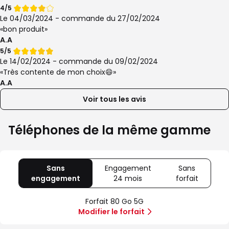
Note
4/5
de
Le 04/03/2024 - commande du 27/02/2024
bon produit
A.A
Note
5/5
de
Le 14/02/2024 - commande du 09/02/2024
Très contente de mon choix😄
A.A
Voir tous les avis
Téléphones de la même gamme
Sans
Engagement
Sans
engagement
avec
24 mois
avec
forfait
avec
80
Offre
Sans
Go
spéciale
forfait
Forfait 80 Go 5G
5G
Illimité
Modifier le forfait
5G+