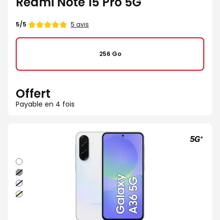
Redmi Note 15 Pro 5G
Note
5 avis
5/5
de
256 Go
Offert
Payable en 4 fois
Blanc
Noir
Lavande
Lime