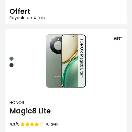
Offert
Payable en 4 fois
Vert
Noir
HONOR
Magic8 Lite
Note
10 avis
4.3/5
de