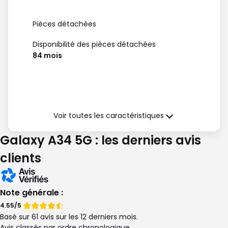
Pièces détachées
Disponibilité des pièces détachées
84 mois
Garantie (à compter de la date de
délivrance)
Voir toutes les caractéristiques
Garantie légale de Conformité
Galaxy A34 5G : les derniers avis
24 mois
clients
Note générale :
Note
Note
4.55/5
Basé sur 61 avis sur les 12 derniers mois.
de
de
Avis classés par ordre chronologique