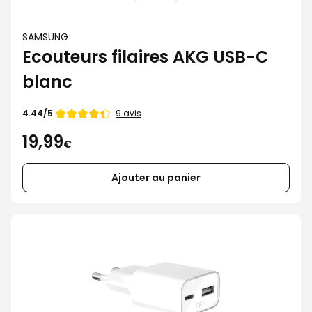
SAMSUNG
Ecouteurs filaires AKG USB-C
blanc
Note
9 avis
4.44/5
de
19,99
€
Ajouter au panier