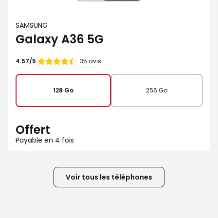
SAMSUNG
Galaxy A36 5G
Note
35 avis
4.57/5
de
128 Go
256 Go
Offert
Payable en 4 fois
Voir tous les téléphones