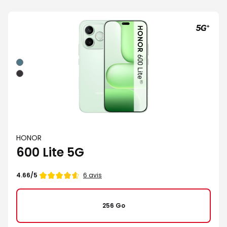
Vert
Noir
HONOR
600 Lite 5G
Note
6 avis
4.66/5
de
256 Go