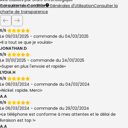
Avis soumis à un contrôle
Consulter les Conditions Générales d'Utilisation
Consulter la
charte de transparence
Note
5/5
de
Le 09/03/2025 - commande du 04/03/2025
Il a tout se que je voulais
JONATHAN.D
Note
5/5
de
Le 31/01/2025 - commande du 24/01/2025
Super en plus l'envoie et rapide
LYDIA.H
Note
5/5
de
Le 08/03/2024 - commande du 04/03/2024
Nickel. rapide. Merci
A.A
Note
5/5
de
Le 06/03/2024 - commande du 29/02/2024
Le téléphone est conforme à mes attentes et le délai de
livraison est top !
A.A