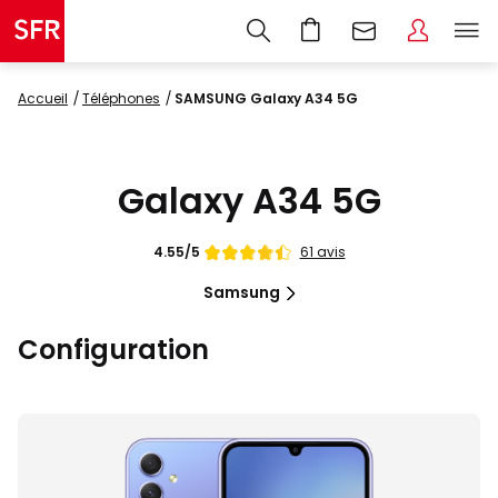
Accueil
Téléphones
SAMSUNG Galaxy A34 5G
Galaxy A34 5G
Note
61 avis
4.55/5
de
Samsung
Configuration
Images
du
produit