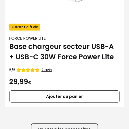
Garantie à vie
FORCE POWER LITE
Base chargeur secteur USB-A
+ USB-C 30W Force Power Lite
Note
2 avis
5/5
de
29,99
€
Ajouter au panier