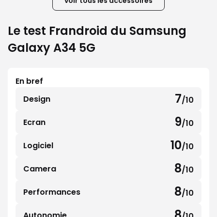
voir tous les accessoires
Le test Frandroid du Samsung
Galaxy A34 5G
En bref
7
Design
/10
7
sur
9
Ecran
/10
9
10
sur
10
Logiciel
/10
10
10
sur
8
Camera
/10
8
10
sur
8
Performances
/10
8
10
sur
8
Autonomie
/10