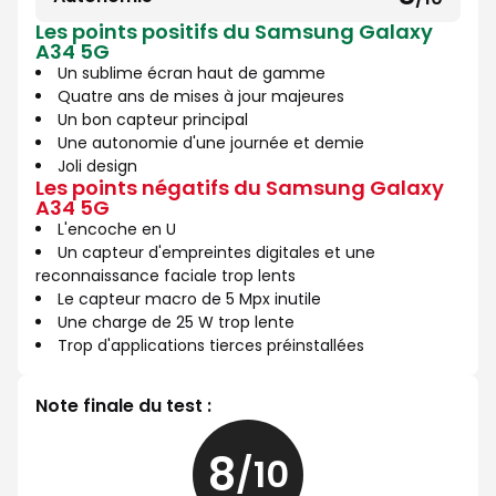
8
10
Les points positifs du Samsung Galaxy
sur
A34 5G
10
Un sublime écran haut de gamme
Quatre ans de mises à jour majeures
Un bon capteur principal
Une autonomie d'une journée et demie
Joli design
Les points négatifs du Samsung Galaxy
A34 5G
L'encoche en U
Un capteur d'empreintes digitales et une
reconnaissance faciale trop lents
Le capteur macro de 5 Mpx inutile
Une charge de 25 W trop lente
Trop d'applications tierces préinstallées
Note finale du test :
8
/10
8