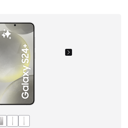
Images
du
produit