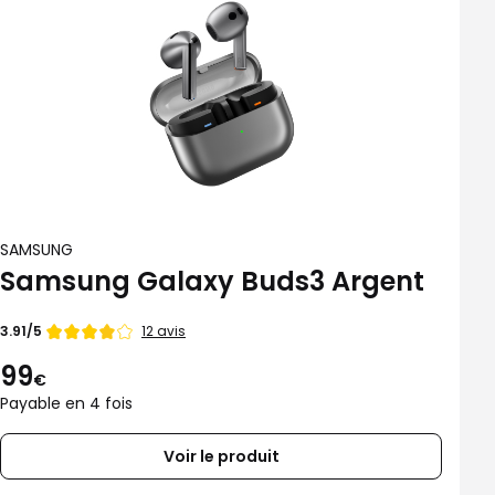
SAMSUNG
Samsung Galaxy Buds3 Argent
Note
12 avis
3.91/5
de
99
€
Payable en 4 fois
Voir le produit