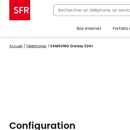
Box internet
Forfaits
Client Box SFR, ajouter une offre Maison Sécurisée
Accueil
Téléphones
SAMSUNG Galaxy S24+
Configuration