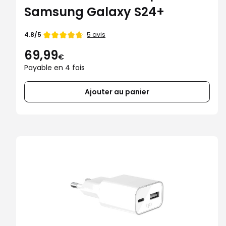
Samsung Galaxy S24+
Note
5 avis
4.8/5
de
69,99
€
Payable en 4 fois
Ajouter au panier