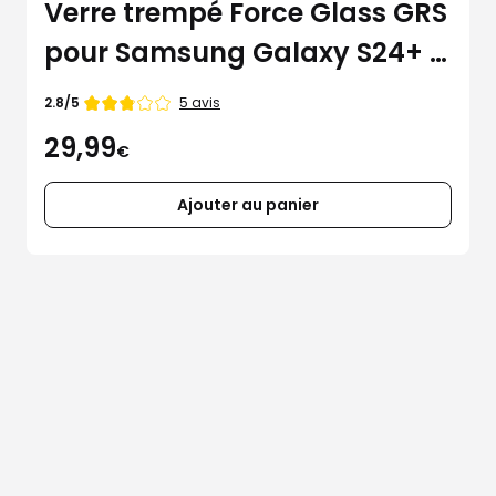
Verre trempé Force Glass GRS
pour Samsung Galaxy S24+ /
S25+
Note
5 avis
2.8/5
de
29,99
€
Ajouter au panier