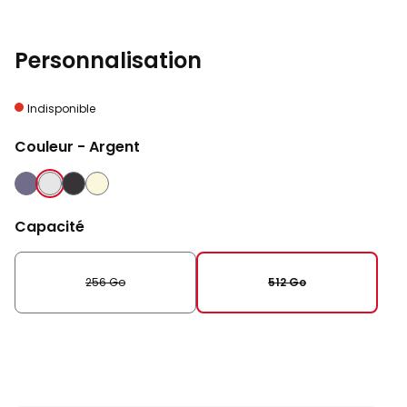
Personnalisation
Indisponible
Couleur
- Argent
INDIGO
ARGENT
NOIR
CREME
Capacité
256 Go
512 Go