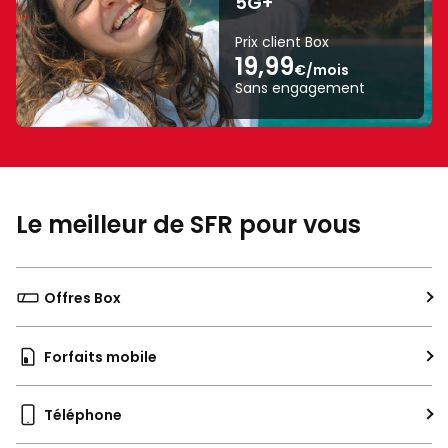
5G+
A
sur
Prix client Box
19,99
une
€/mois
échelle
Sans engagement
de
A
à
G.
Le meilleur de SFR pour vous
Offres Box
Forfaits mobile
Téléphone