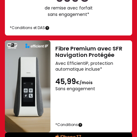
Ultra
de remise avec forfait
et
sans engagement*
Fold8
-
*Conditions et DAS
Samsung
Galaxy
Galaxy
AI.
Z
Fold8
Fibre Premium avec SFR
AI
Ultra
Navigation Protégée
=
et
Avec EfficientiP, protection
Samsung
IA
automatique incluse*
Z
(Intelligence
Fold8
Artificielle).
45,99
€/mois
Connexion
Sans engagement
réseau
et
au
compte
Samsung
*Conditions
requise
iPhone