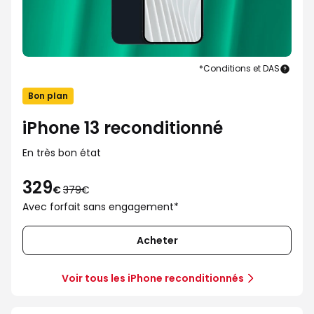
*Conditions et DAS
iPho
13
Bon plan
recon
iPhone 13 reconditionné
En très bon état
329
au
€
379€
lieu
Avec forfait sans engagement*
de
379€
Acheter
Voir tous les iPhone reconditionnés