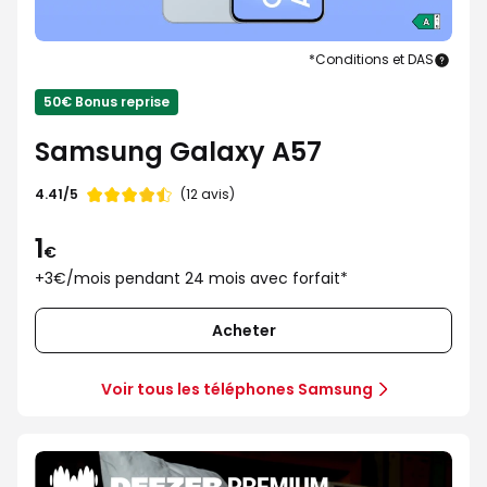
*Conditions et DAS
Sam
Gala
50€ Bonus reprise
A57
Samsung Galaxy A57
Note
4.41/5
(12 avis)
de
1
€
+3€/mois pendant 24 mois avec forfait*
Acheter
Voir tous les téléphones Samsung