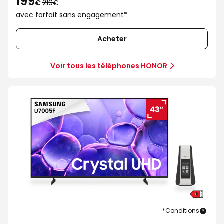
199
au
€
219€
lieu
avec forfait sans engagement*
de
219€
Acheter
Voir tous les téléphones HONOR
*Conditions