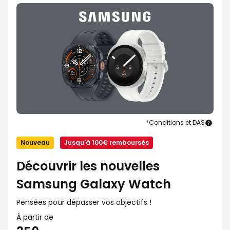
*Conditions et DAS
Sam
Gala
Nouveau
Jusqu'à 100€ remboursés
Watc
Découvrir les nouvelles
Samsung Galaxy Watch
Pensées pour dépasser vos objectifs !
À partir de