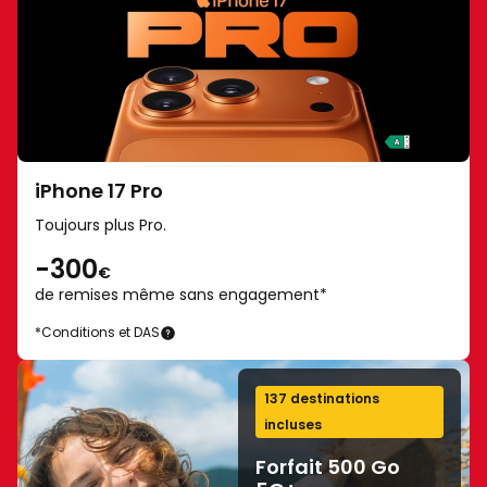
pour
17
utiliser
Pro
certaines
-
fonctionnalités
Classe
IA.
énergétique
Plus
A
d’informations
sur
iPhone 17 Pro
sur
une
Toujours plus Pro.
samsung.com/fr.
échelle
Galaxy
-300
de
€
Z
A
de remises même
sans engagement*
Fold8
à
*Conditions et DAS
Ultra
iPhone
G
17
et
Pro
Fold8
137 destinations
-
incluses
classe
Forfait 500 Go
énergétique