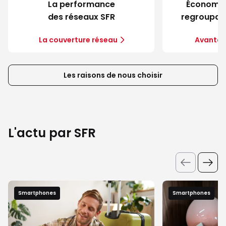
La performance
Économie
des réseaux SFR
regroupant
La couverture réseau
Avantag
Les raisons de nous choisir
L'actu par SFR
Smartphones
Smartphones