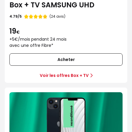
Box + TV SAMSUNG UHD
Note
4.79/5
(24 avis)
de
19
€
+5€/mois pendant 24 mois
avec une offre Fibre*
Acheter
Voir les offres Box + TV