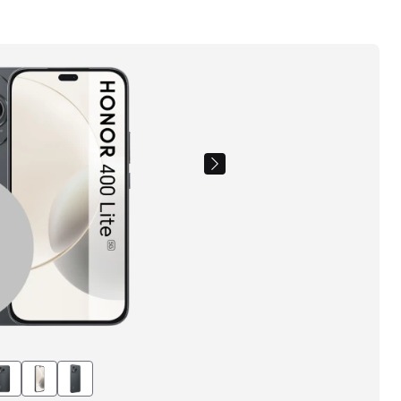
Images
du
produit