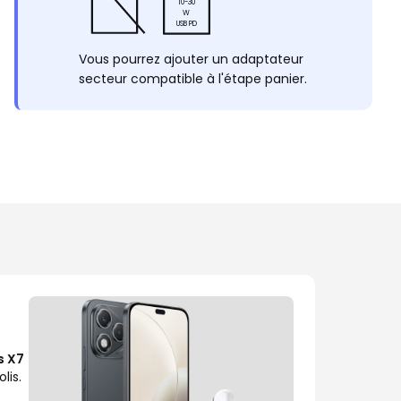
10-30
W
USB PD
Vous pourrez ajouter un adaptateur
secteur compatible à l'étape panier.
s X7
lis.