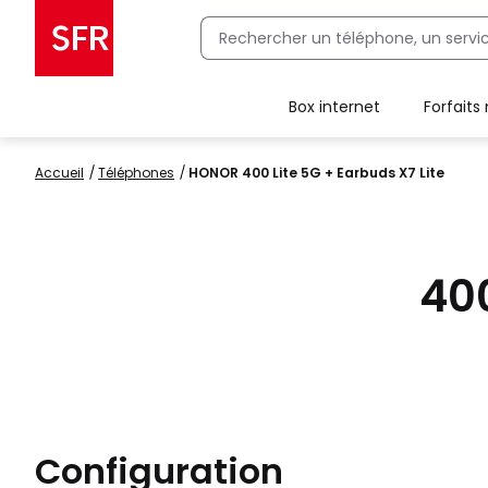
Box internet
Forfaits
Client Box SFR, ajouter une offre Maison Sécurisée
Accueil
Téléphones
HONOR 400 Lite 5G + Earbuds X7 Lite
400
Configuration