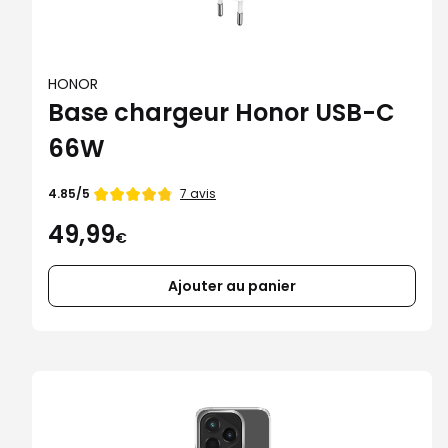
HONOR
Base chargeur Honor USB-C
66W
Note
7 avis
4.85/5
de
49,99
€
Ajouter au panier