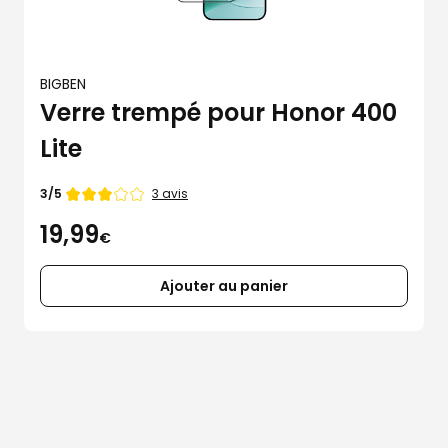
BIGBEN
Verre trempé pour Honor 400
Lite
Note
3 avis
3/5
de
19,99
€
Ajouter au panier