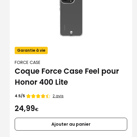
Garantie à vie
FORCE CASE
Coque Force Case Feel pour
Honor 400 Lite
Note
2 avis
4.5/5
de
24,99
€
Ajouter au panier