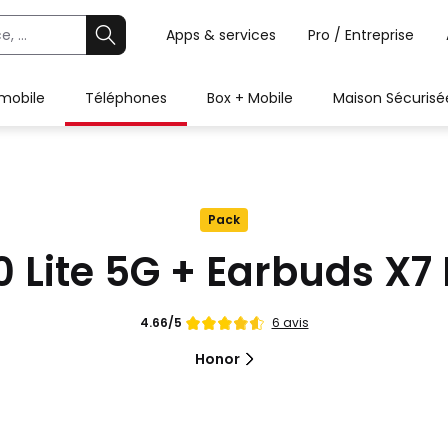
Apps & services
Pro / Entreprise
 mobile
Téléphones
Box + Mobile
Maison Sécurisé
Pack
 Lite 5G + Earbuds X7 
Note
6 avis
4.66/5
de
Honor