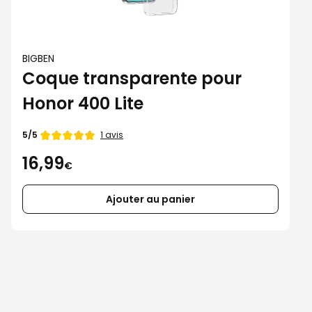
BIGBEN
Coque transparente pour
Honor 400 Lite
Note
1 avis
5/5
de
16,99
€
Ajouter au panier