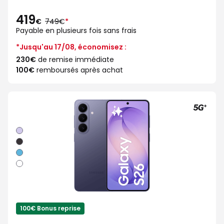
419
au
€
749€
*
lieu
Payable en plusieurs fois sans frais
de
*Jusqu'au 17/08, économisez :
230€
de remise immédiate
100€
remboursés après achat
Violet
Noir
Bleu
Blanc
100€ Bonus reprise