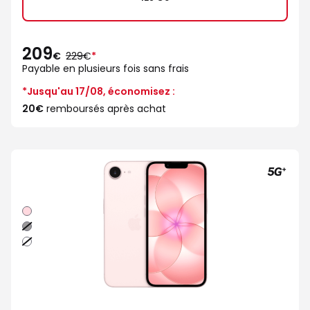
209
au
€
229€
*
lieu
Payable en plusieurs fois sans frais
de
*Jusqu'au 17/08, économisez :
20€
remboursés après achat
Rose
Noir
Blanc