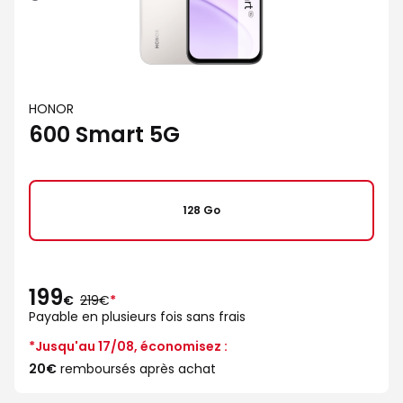
HONOR
600 Smart 5G
128 Go
199
au
€
219€
*
lieu
Payable en plusieurs fois sans frais
de
*Jusqu'au 17/08, économisez :
20€
remboursés après achat