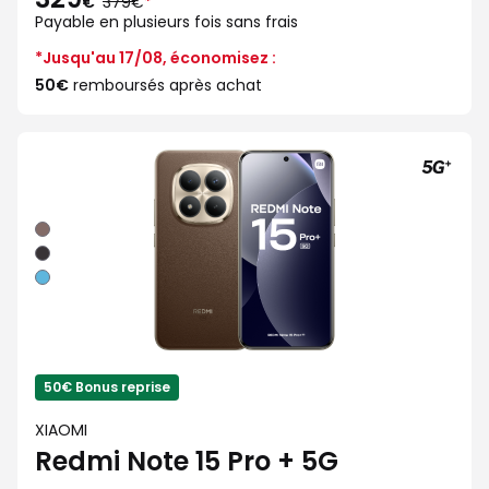
€
379€
*
lieu
Payable en plusieurs fois sans frais
de
*Jusqu'au 17/08, économisez :
50€
remboursés après achat
Moka
Noir
Bleu
50€ Bonus reprise
XIAOMI
Redmi Note 15 Pro + 5G