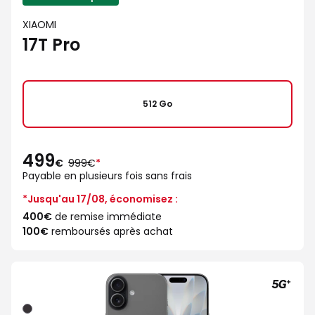
XIAOMI
17T Pro
512 Go
499
au
€
999€
*
lieu
Payable en plusieurs fois sans frais
de
*Jusqu'au 17/08, économisez :
400€
de remise immédiate
100€
remboursés après achat
Noir