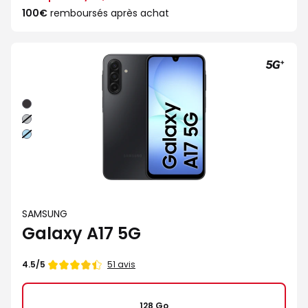
100€
remboursés après achat
Noir
Gris
Bleu
SAMSUNG
Galaxy A17 5G
Note
51 avis
4.5/5
de
128 Go