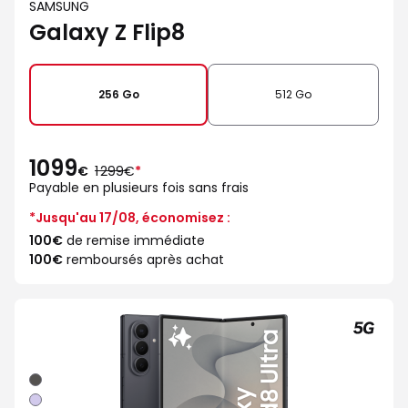
SAMSUNG
Galaxy Z Flip8
256 Go
512 Go
1099
au
€
1 299€
*
lieu
Payable en plusieurs fois sans frais
de
*Jusqu'au 17/08, économisez :
100€
de remise immédiate
100€
remboursés après achat
Graphite
Violet