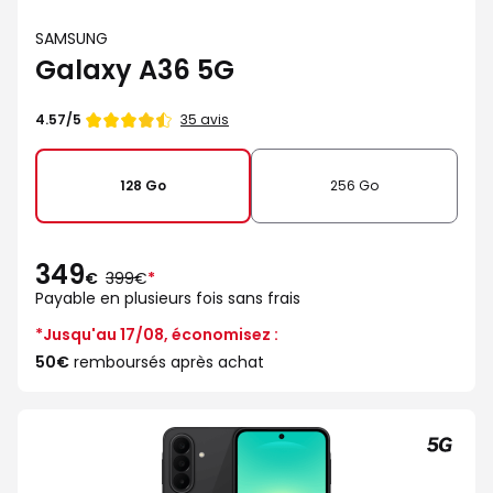
SAMSUNG
Galaxy A36 5G
Note
35 avis
4.57/5
de
128 Go
256 Go
349
au
€
399€
*
lieu
Payable en plusieurs fois sans frais
de
*Jusqu'au 17/08, économisez :
50€
remboursés après achat