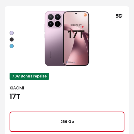
Violet
Noir
Bleu
70€ Bonus reprise
XIAOMI
17T
256 Go