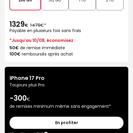
256 Go
512 Go
1 To
2 To
1329
au
€
1 479€
*
lieu
Payable en plusieurs fois sans frais
de
*Jusqu'au 10/08, économisez :
50€
de remise immédiate
100€
remboursés après achat
-300€
iPhone 17 Pro
Toujours plus Pro.
-300
€
de remises minimum même sans engagement*
En profiter