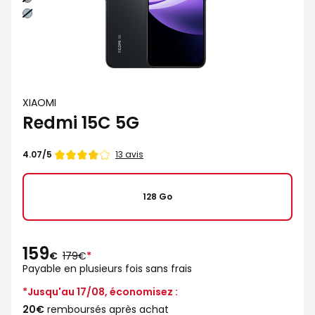
Vert
XIAOMI
Redmi 15C 5G
Note
13 avis
4.07/5
de
128 Go
159
au
€
179€
*
lieu
Payable en plusieurs fois sans frais
de
*Jusqu'au 17/08, économisez :
20€
remboursés après achat