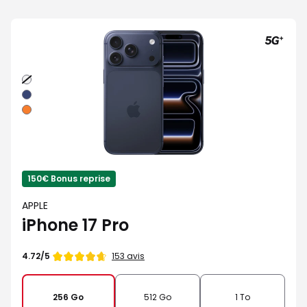
Argent
Bleu
intense
Orange
cosmique
150€ Bonus reprise
APPLE
iPhone 17 Pro
Note
153 avis
4.72/5
de
256 Go
512 Go
1 To