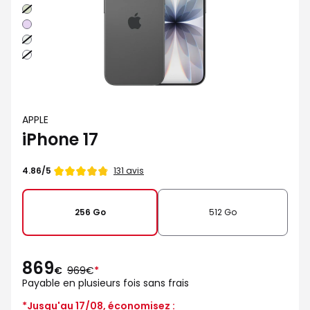
Sauge
Lavande
Brume
Blanc
APPLE
iPhone 17
Note
131 avis
4.86/5
de
256 Go
512 Go
869
au
€
969€
*
lieu
Payable en plusieurs fois sans frais
de
*Jusqu'au 17/08, économisez :