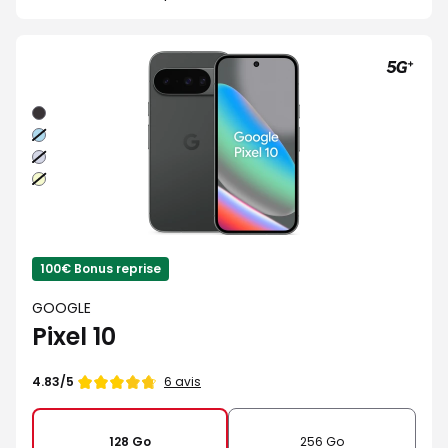
Noir
Bleu
Iris
Lime
100€ Bonus reprise
GOOGLE
Pixel 10
Note
6 avis
4.83/5
de
128 Go
256 Go