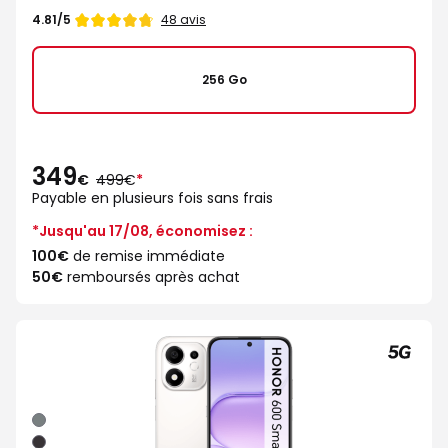
Note
48 avis
4.81/5
de
256 Go
349
au
€
499€
*
lieu
Payable en plusieurs fois sans frais
de
*Jusqu'au 17/08, économisez :
100€
de remise immédiate
50€
remboursés après achat
Gris
Noir