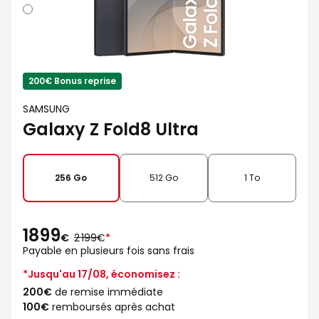
Blanc
200€ Bonus reprise
SAMSUNG
Galaxy Z Fold8 Ultra
256 Go
512 Go
1 To
1899
au
€
2 199€
*
lieu
Payable en plusieurs fois sans frais
de
*Jusqu'au 17/08, économisez :
200€
de remise immédiate
100€
remboursés après achat