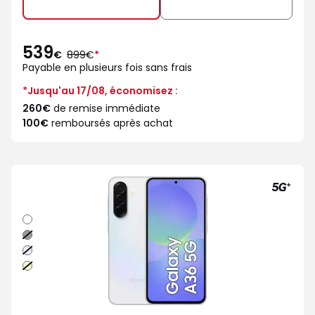
539
au
€
899€
*
lieu
Payable en plusieurs fois sans frais
de
*Jusqu'au 17/08, économisez :
260€
de remise immédiate
100€
remboursés après achat
Blanc
Noir
Lavande
Lime