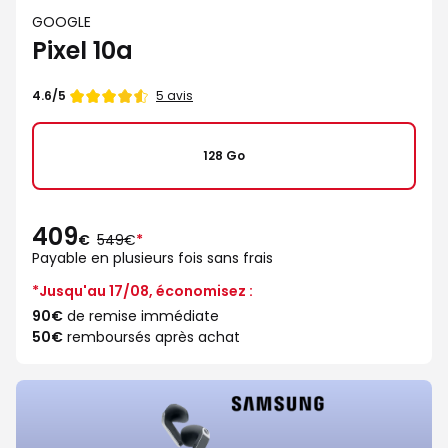
GOOGLE
Pixel 10a
Note
5 avis
4.6/5
de
128 Go
409
au
€
549€
*
lieu
Payable en plusieurs fois sans frais
de
*Jusqu'au 17/08, économisez :
90€
de remise immédiate
50€
remboursés après achat