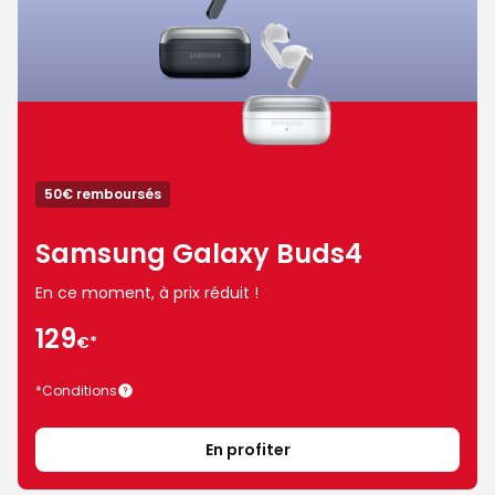
50€ remboursés
Samsung Galaxy Buds4
En ce moment, à prix réduit !
129
€*
129€*
*Conditions
En profiter