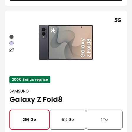
Graphite
Violet
Blanc
200€ Bonus reprise
SAMSUNG
Galaxy Z Fold8
256 Go
512 Go
1 To