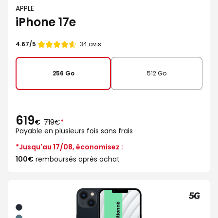
APPLE
iPhone 17e
Note
34 avis
4.67/5
de
256 Go
512 Go
619
au
€
719€
*
lieu
Payable en plusieurs fois sans frais
de
*Jusqu'au 17/08, économisez :
100€
remboursés après achat
Minuit
Vert