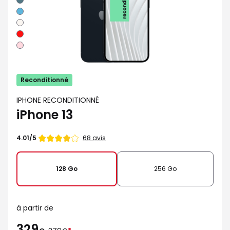
Bleu
Lumiere
stellaire
Rouge
Rose
Reconditionné
IPHONE RECONDITIONNÉ
iPhone 13
Note
68 avis
4.01/5
de
128 Go
256 Go
à partir de
329
au