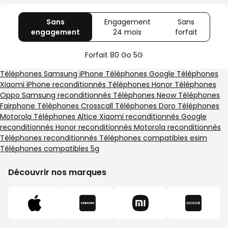
Sans
Engagement
Sans
engagement
avec
24 mois
avec
forfait
avec
80
Offre
Sans
Go
spéciale
forfait
Forfait 80 Go 5G
5G
Illimité
5G+
Téléphones Samsung
iPhone
Téléphones Google
Téléphones
Xiaomi
iPhone reconditionnés
Téléphones Honor
Téléphones
Oppo
Samsung reconditionnés
Téléphones Neow
Téléphones
Fairphone
Téléphones Crosscall
Téléphones Doro
Téléphones
Motorola
Téléphones Altice
Xiaomi reconditionnés
Google
reconditionnés
Honor reconditionnés
Motorola reconditionnés
Téléphones reconditionnés
Téléphones compatibles esim
Téléphones compatibles 5g
Découvrir nos marques
Découvrez les
Découvrez les
Découvrez les
Découvrez les
produits
produits
produits
produits
Apple
Samsung
Xiaomi
Honor