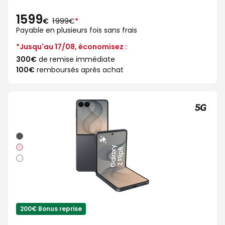
1599
au
€
1 999€
*
lieu
Payable en plusieurs fois sans frais
de
*Jusqu'au 17/08, économisez :
300€
de remise immédiate
100€
remboursés après achat
Graphite
Rose
Blanc
200€ Bonus reprise