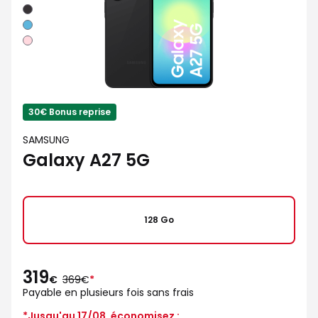
Noir
Bleu
Rose
30€ Bonus reprise
SAMSUNG
Galaxy A27 5G
128 Go
319
au
€
369€
*
lieu
Payable en plusieurs fois sans frais
de
*Jusqu'au 17/08, économisez :