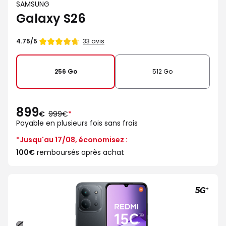
SAMSUNG
Galaxy S26
Note
33 avis
4.75/5
de
256 Go
512 Go
899
au
€
999€
*
lieu
Payable en plusieurs fois sans frais
de
*Jusqu'au 17/08, économisez :
100€
remboursés après achat
Noir