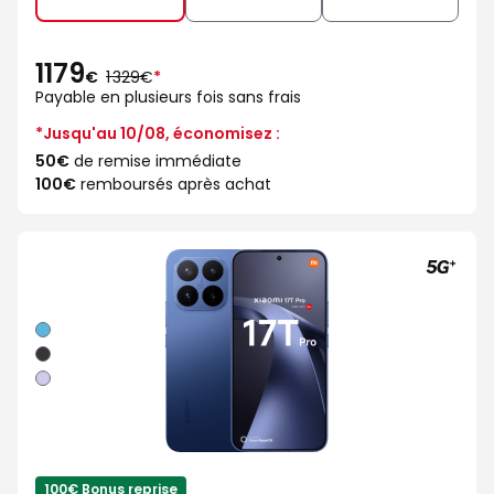
1179
au
€
1 329€
*
lieu
Payable en plusieurs fois sans frais
de
*Jusqu'au 10/08, économisez :
50€
de remise immédiate
100€
remboursés après achat
Bleu
Noir
Violet
100€ Bonus reprise