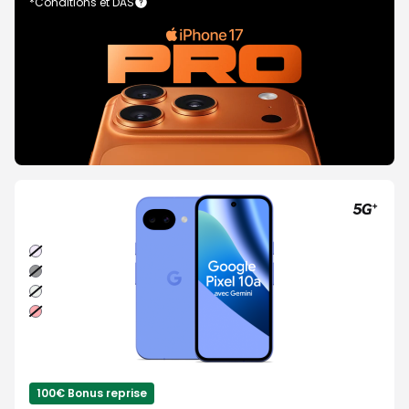
*Conditions et DAS
Lavande
Noir
volcanique
Brume
Rouge
framboise
100€ Bonus reprise