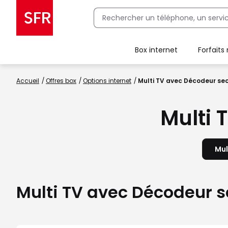
Box internet
Forfaits
Client Box SFR, ajouter une offre Maison Sécurisée
Accueil
Offres box
Options internet
Multi TV avec Décodeur se
Multi 
Mul
Multi TV avec Décodeur se