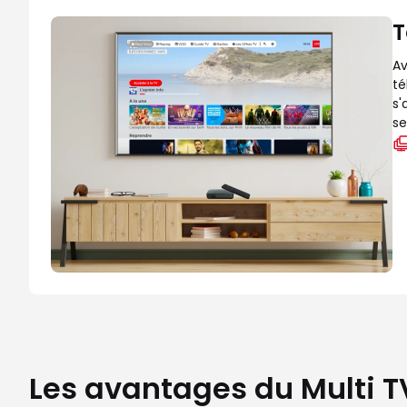
T
Av
té
s'
se
Les avantages du Multi 