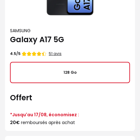
SAMSUNG
Galaxy A17 5G
Note
51 avis
4.5/5
de
4.5
étoiles
128 Go
sur
5
Offert
*Jusqu'au 17/08, économisez :
20€
remboursés après achat