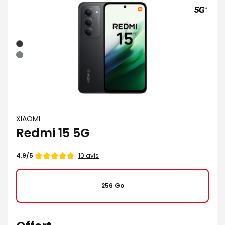
Noir
Gris
XIAOMI
Redmi 15 5G
Note
10 avis
4.9/5
de
4.9
étoiles
256 Go
sur
5