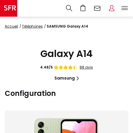
Accueil
Téléphones
SAMSUNG Galaxy A14
Galaxy A14
Note
88 avis
4.48/5
de
4.48
Samsung
étoiles
sur
Configuration
5
Images
du
produit