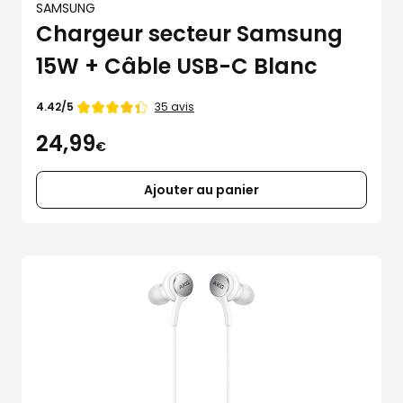
SAMSUNG
Chargeur secteur Samsung
15W + Câble USB-C Blanc
Note
35 avis
4.42/5
de
24,99
4.42
€
étoiles
sur
5
Ajouter au panier