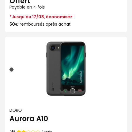
Offert
Payable en 4 fois
*Jusqu'au 17/08, économisez :
50€
remboursés après achat
Graphite
DORO
Aurora A10
Note
1 avis
2/5