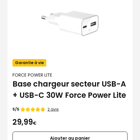
Garantie à vie
FORCE POWER LITE
Base chargeur secteur USB-A
+ USB-C 30W Force Power Lite
Note
2 avis
5/5
de
29,99
5
€
étoiles
sur
5
Ajouter au panier