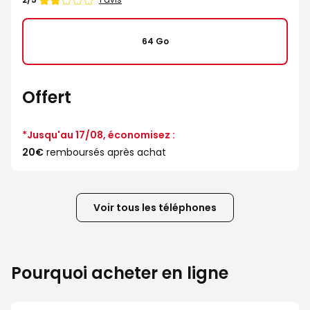
de
2
étoiles
64 Go
sur
5
Offert
*Jusqu'au 17/08, économisez :
20€
remboursés après achat
Voir tous les téléphones
Pourquoi acheter en ligne