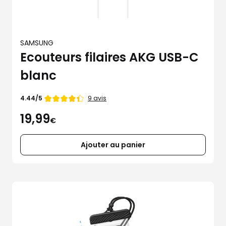
SAMSUNG
Ecouteurs filaires AKG USB-C
blanc
Note
9 avis
4.44/5
de
19,99
4.44
€
étoiles
sur
5
Ajouter au panier