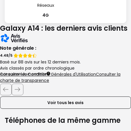
4G
Galaxy A14 : les derniers avis clients
Note générale :
Note
Note
4.48/5
Basé sur 88 avis sur les 12 derniers mois.
de
de
Avis classés par ordre chronologique
4.48
Avis soumis à un contrôle
Consulter les Conditions Générales d'Utilisation
Consulter la
étoiles
charte de transparence
sur
Navigation
5
de
la
Voir tous les avis
liste
des
avis
Téléphones de la même gamme
clients