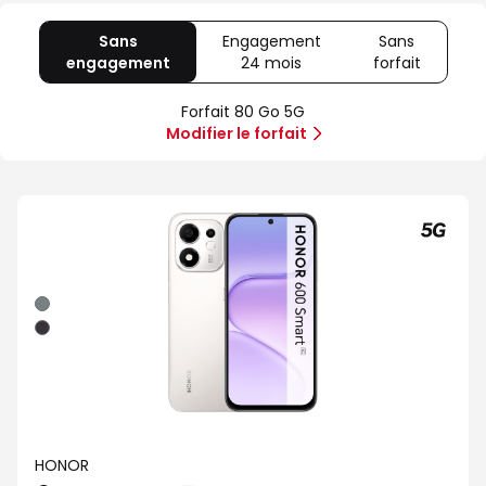
Sans
Engagement
Sans
engagement
avec
24 mois
avec
forfait
avec
80
Offre
Sans
Go
spéciale
forfait
Forfait 80 Go 5G
5G
Illimité
Modifier le forfait
5G+
Gris
Noir
HONOR