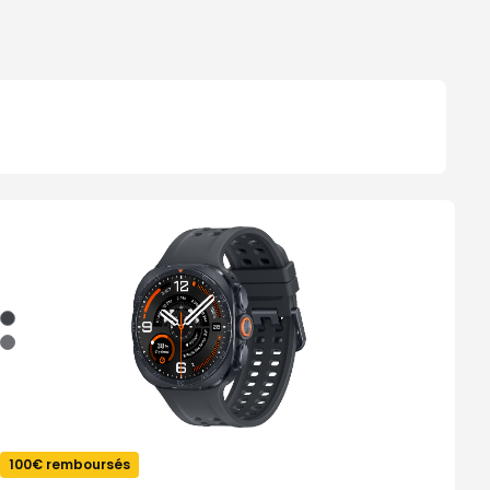
Noir/Titane
Argent
Titane/Olive
100€ remboursés