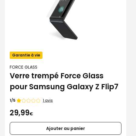
Garantie à vie
FORCE GLASS
Verre trempé Force Glass
pour Samsung Galaxy Z Flip7
Note
1 avis
1/5
de
29,99
€
Ajouter au panier