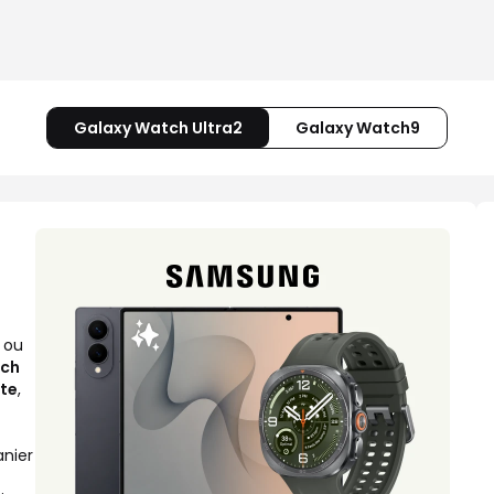
Galaxy Watch Ultra2
Galaxy Watch9
ou
tch
ate
,
anier