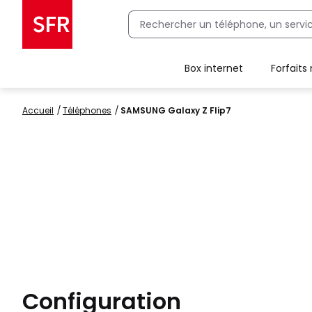
Box internet
Forfaits
Client Box SFR, ajouter une offre Maison Sécurisée
Accueil
Téléphones
SAMSUNG Galaxy Z Flip7
Configuration