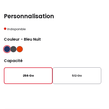
Personnalisation
Indisponible
Couleur
- Bleu Nuit
BLEU NUIT
NOIR
CORAIL
ABSOLU
Capacité
256 Go
512 Go