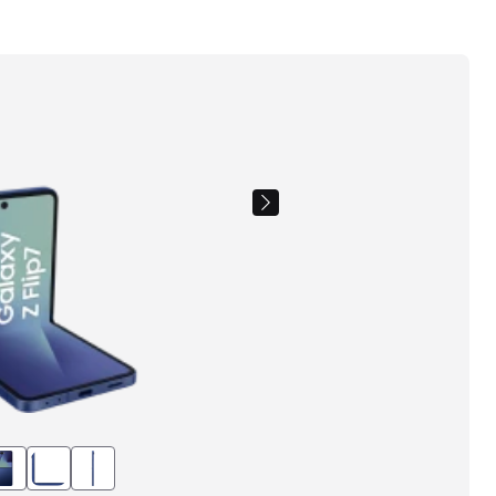
Images
du
produit