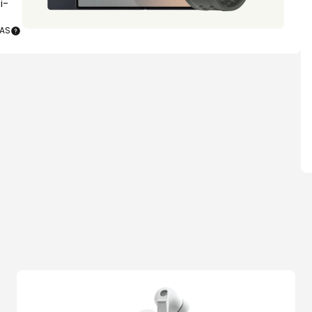
i-
AS