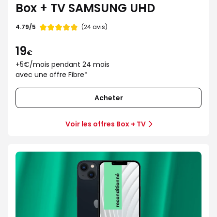
Box + TV SAMSUNG UHD
Note
4.79/5
(24 avis)
de
19
€
+5€/mois pendant 24 mois
avec une offre Fibre*
Acheter
Voir les offres Box + TV