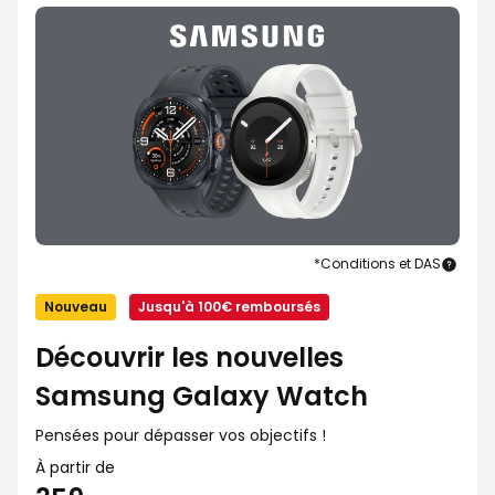
*Conditions et DAS
Sam
Gala
Nouveau
Jusqu'à 100€ remboursés
Watc
Découvrir les nouvelles
Samsung Galaxy Watch
Pensées pour dépasser vos objectifs !
À partir de