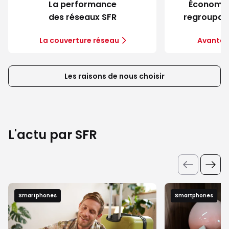
La performance
Économie
des réseaux SFR
regroupant
La couverture réseau
Avantag
Les raisons de nous choisir
L'actu par SFR
Smartphones
Smartphones