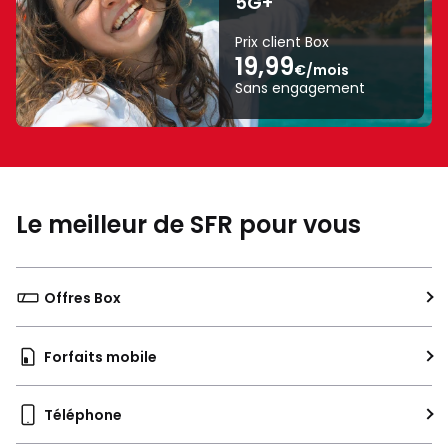
5G+
A
sur
Prix client Box
19,99
une
€/mois
échelle
Sans engagement
de
A
à
G.
Le meilleur de SFR pour vous
Offres Box
Forfaits mobile
Téléphone