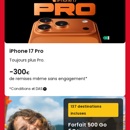
pour
17
utiliser
Pro
certaines
-
fonctionnalités
Classe
IA.
énergétique
Plus
A
d’informations
sur
iPhone 17 Pro
sur
une
Toujours plus Pro.
samsung.com/fr.
échelle
Galaxy
-300
de
€
Z
A
de remises même
sans engagement*
Fold8
à
*Conditions et DAS
Ultra
iPhone
G
17
et
Pro
Fold8
137 destinations
-
incluses
classe
Forfait 500 Go
énergétique