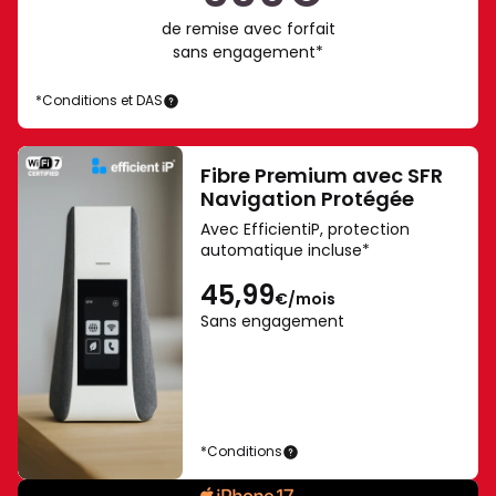
Ultra
de remise avec forfait
et
sans engagement*
Fold8
-
*Conditions et DAS
Samsung
Galaxy
Galaxy
AI.
Z
Fold8
Fibre Premium avec SFR
AI
Ultra
Navigation Protégée
=
et
Avec EfficientiP, protection
Samsung
IA
automatique incluse*
Z
(Intelligence
Fold8
Artificielle).
45,99
€/mois
Connexion
Sans engagement
réseau
et
au
compte
Samsung
*Conditions
requise
iPhone