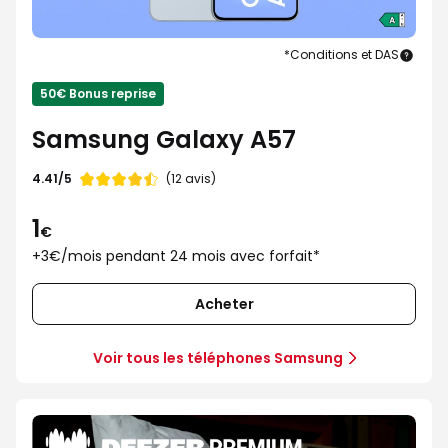
*Conditions et DAS
Sam
Gala
50€ Bonus reprise
A57
Samsung Galaxy A57
Note
4.41/5
(12 avis)
de
1
€
+3€/mois pendant 24 mois avec forfait*
Acheter
Voir tous les téléphones Samsung