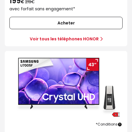
199
au
€
219€
lieu
avec forfait sans engagement*
de
219€
Acheter
Voir tous les téléphones HONOR
*Conditions