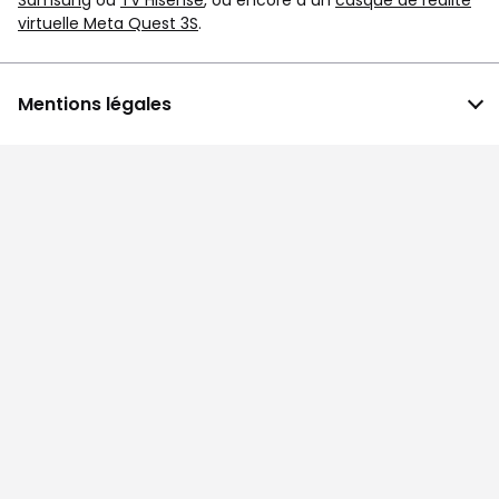
Samsung
ou
TV Hisense
, ou encore à un
casque de réalité
virtuelle Meta Quest 3S
.
Mentions légales