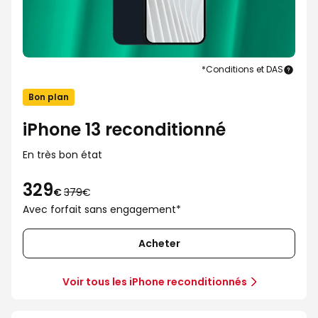
*Conditions et DAS
iPho
13
Bon plan
recon
iPhone 13 reconditionné
En très bon état
329
au
€
379€
lieu
Avec forfait sans engagement*
de
379€
Acheter
Voir tous les iPhone reconditionnés