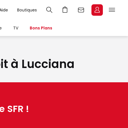
Aide
Boutiques
e
TV
Bons Plans
bit à Lucciana
e SFR !