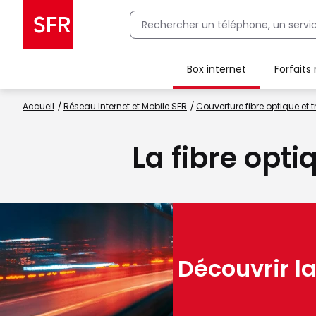
Box internet
Forfaits
Client Box SFR, ajouter une offre Maison Sécurisée
Accueil
Réseau Internet et Mobile SFR
Couverture fibre optique et t
La fibre opti
Découvrir la